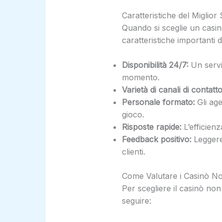
Caratteristiche del Miglior
Quando si sceglie un casin
caratteristiche importanti 
Disponibilità 24/7:
Un serviz
momento.
Varietà di canali di contatto
Personale formato:
Gli age
gioco.
Risposte rapide:
L’efficienz
Feedback positivo:
Leggere 
clienti.
Come Valutare i Casinò 
Per scegliere il casinò no
seguire: