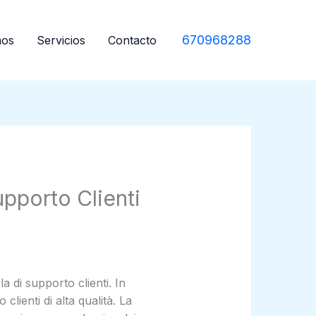
670968288
mos
Servicios
Contacto
upporto Clienti
 di supporto clienti. In
clienti di alta qualità. La