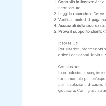
Controlla la licenza:
Assicu
riconosciuto.
Leggi le recensioni:
Cerca r
Verifica i metodi di pagame
Assicurati della sicurezza:
Prova il supporto clienti:
Co
Risorse Utili
Per ulteriori informazioni 
articoli aggiornati. Inoltr
Conclusione
In conclusione, scegliere 
fondamentale per un’esperie
per la selezione di casinò
giocatore. Con i giusti str