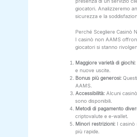
presenza di un servizio cl
giocatori. Analizzeremo an
sicurezza e la soddisfazio
Perché Scegliere Casinò
I casinò non AAMS offrono 
giocatori si stanno rivolge
Maggiore varietà di giochi:
e nuove uscite.
Bonus più generosi:
Questi
AAMS.
Accessibilità:
Alcuni casinò
sono disponibili.
Metodi di pagamento divers
criptovalute e e-wallet.
Minori restrizioni:
I casinò 
più rapide.