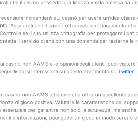
rati che il casinò possieda una licenza valida emessa da un
ecensioni indipendenti sui casinò per avere un’idea chiara 
nto:
Assicurati che il casinò offra metodi di pagamento che ut
Controlla se il sito utilizza crittografia per proteggere i dati 
ntatta il servizio clienti con una domanda per testarne la rea
sui casinò non AAMS e le opinioni degli utenti, puoi visitare
e, segui discorsi interessanti su questo argomento su
Twitter
.
un casinò non AAMS affidabile che offra un eccellente suppo
nza di gioco positiva. Valutare le caratteristiche del suppor
 è essenziale per garantire non solo la sicurezza, ma anche 
umenti e informazioni, puoi goderti il gioco in modo sereno e