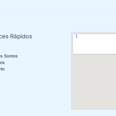
ces Rápidos
es Somos
ios
cto