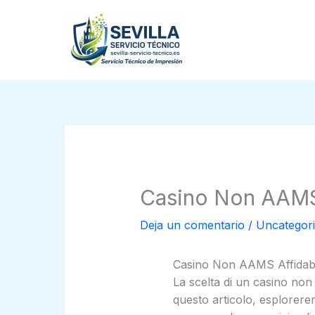
Ir
al
contenido
Casino Non AAMS A
Deja un comentario
/
Uncategor
Casino Non AAMS Affidabile
La scelta di un casino non
questo articolo, esploreremo