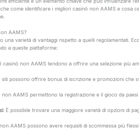
ienti efficiente è un elemento chiave che può influenzare l’
che come identificare i migliori casinò non AAMS e cosa ce
ne.
 Non AAMS?
una varietà di vantaggi rispetto a quelli regolamentati. E
ndo a queste piattaforme:
I casinò non AAMS tendono a offrire una selezione più ampia
 siti possono offrire bonus di iscrizione e promozioni che s
 non AAMS permettono la registrazione e il gioco da paes
i:
È possibile trovare una maggiore varietà di opzioni di 
non AAMS possono avere requisiti di scommessa più flessibil