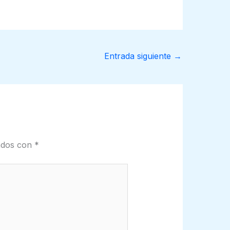
Entrada siguiente
→
cados con
*