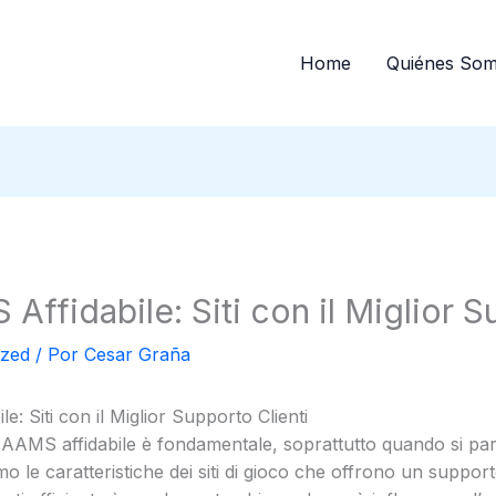
Home
Quiénes So
ffidabile: Siti con il Miglior S
ized
/ Por
Cesar Graña
: Siti con il Miglior Supporto Clienti
 AAMS affidabile è fondamentale, soprattutto quando si parla
 le caratteristiche dei siti di gioco che offrono un supporto 