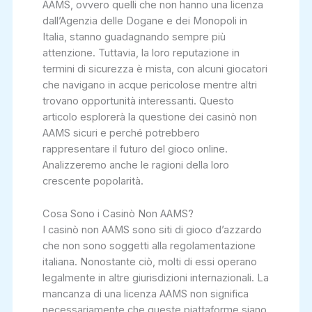
AAMS, ovvero quelli che non hanno una licenza
dall’Agenzia delle Dogane e dei Monopoli in
Italia, stanno guadagnando sempre più
attenzione. Tuttavia, la loro reputazione in
termini di sicurezza è mista, con alcuni giocatori
che navigano in acque pericolose mentre altri
trovano opportunità interessanti. Questo
articolo esplorerà la questione dei casinò non
AAMS sicuri e perché potrebbero
rappresentare il futuro del gioco online.
Analizzeremo anche le ragioni della loro
crescente popolarità.
Cosa Sono i Casinò Non AAMS?
I casinò non AAMS sono siti di gioco d’azzardo
che non sono soggetti alla regolamentazione
italiana. Nonostante ciò, molti di essi operano
legalmente in altre giurisdizioni internazionali. La
mancanza di una licenza AAMS non significa
necessariamente che queste piattaforme siano