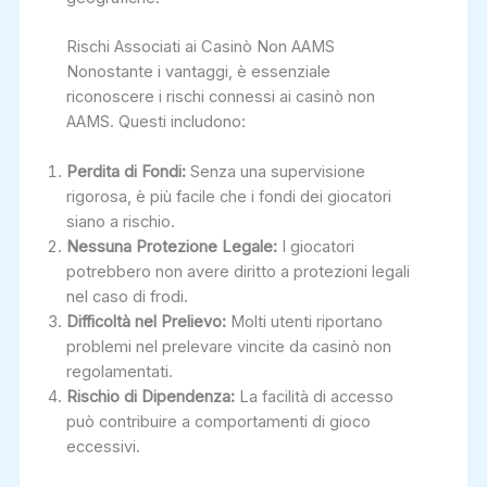
Rischi Associati ai Casinò Non AAMS
Nonostante i vantaggi, è essenziale
riconoscere i rischi connessi ai casinò non
AAMS. Questi includono:
Perdita di Fondi:
Senza una supervisione
rigorosa, è più facile che i fondi dei giocatori
siano a rischio.
Nessuna Protezione Legale:
I giocatori
potrebbero non avere diritto a protezioni legali
nel caso di frodi.
Difficoltà nel Prelievo:
Molti utenti riportano
problemi nel prelevare vincite da casinò non
regolamentati.
Rischio di Dipendenza:
La facilità di accesso
può contribuire a comportamenti di gioco
eccessivi.