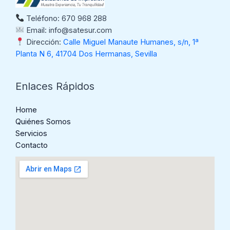
Teléfono: 670 968 288
Email: info@satesur.com
Dirección:
Calle Miguel Manaute Humanes, s/n, 1ª
Planta N 6, 41704 Dos Hermanas, Sevilla
Enlaces Rápidos
Home
Quiénes Somos
Servicios
Contacto