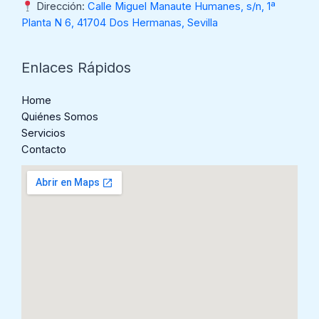
Dirección:
Calle Miguel Manaute Humanes, s/n, 1ª
Planta N 6, 41704 Dos Hermanas, Sevilla
Enlaces Rápidos
Home
Quiénes Somos
Servicios
Contacto