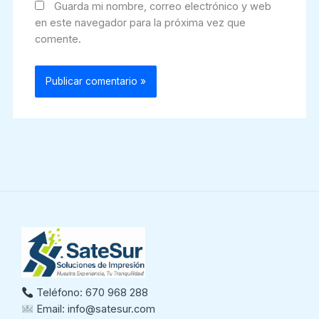
Guarda mi nombre, correo electrónico y web
en este navegador para la próxima vez que
comente.
Teléfono: 670 968 288
Email: info@satesur.com