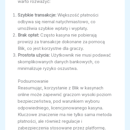
warto rozważyć:
Szybkie transakcje:
Większość płatności
odbywa się niemal natychmiastowo, co
umożliwia szybkie wpłaty i wypłaty.
Brak opłat:
Często kasyna nie pobierają
prowizji za transakcje dokonane za pomocą
Blik, co jest korzystne dla graczy.
Prostota użycia:
Użytkownik nie musi podawać
skomplikowanych danych bankowych, co
minimalizuje ryzyko oszustwa.
Podsumowanie
Reasumując, korzystanie z Blik w kasynach
online może zapewnić graczom wysoki poziom
bezpieczeństwa, pod warunkiem wyboru
odpowiedniego, licencjonowanego kasyna.
Kluczowe znaczenie ma nie tylko sama metoda
płatności, ale również regulacje i
zabezpieczenia stosowane przez platformę.