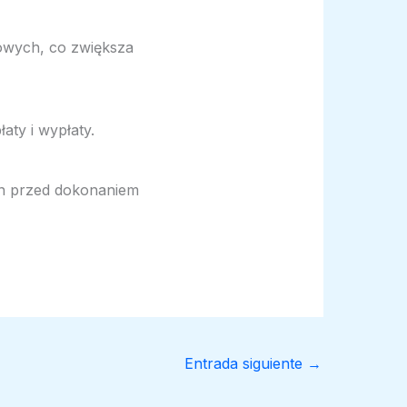
owych, co zwiększa
ty i wypłaty.
min przed dokonaniem
Entrada siguiente
→