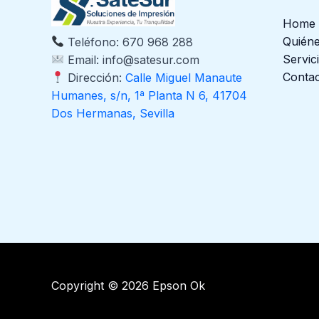
Home
Quién
Teléfono: 670 968 288
Servic
Email: info@satesur.com
Conta
Dirección:
Calle Miguel Manaute
Humanes, s/n, 1ª Planta N 6, 41704
Dos Hermanas, Sevilla
Copyright © 2026 Epson Ok