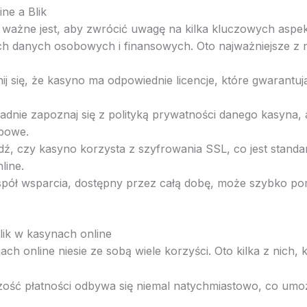
ne a Blik
, ważne jest, aby zwrócić uwagę na kilka kluczowych asp
h danych osobowych i finansowych. Oto najważniejsze z n
j się, że kasyno ma odpowiednie licencje, które gwarantuj
dnie zapoznaj się z polityką prywatności danego kasyna, 
bowe.
, czy kasyno korzysta z szyfrowania SSL, co jest stand
line.
pół wsparcia, dostępny przez całą dobę, może szybko p
lik w kasynach online
ach online niesie ze sobą wiele korzyści. Oto kilka z nich,
ość płatności odbywa się niemal natychmiastowo, co umożl