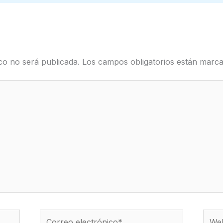
co no será publicada.
Los campos obligatorios están mar
Correo
Web