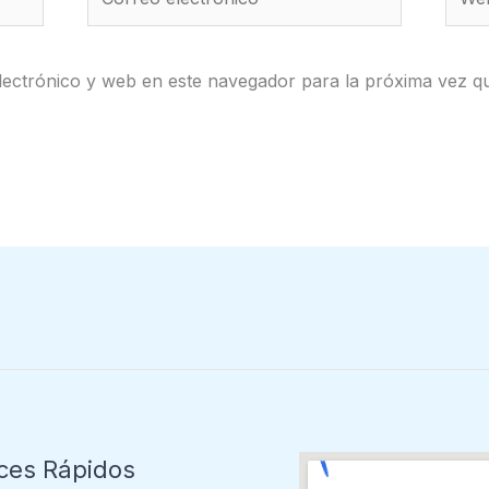
electrónico*
ectrónico y web en este navegador para la próxima vez q
ces Rápidos