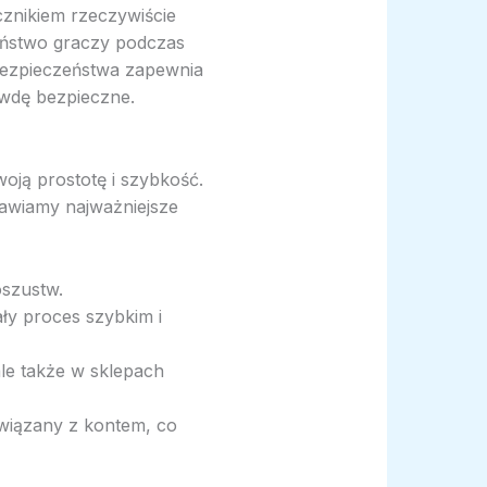
cznikiem rzeczywiście
eństwo graczy podczas
 bezpieczeństwa zapewnia
rawdę bezpieczne.
oją prostotę i szybkość.
tawiamy najważniejsze
oszustw.
y proces szybkim i
le także w sklepach
wiązany z kontem, co