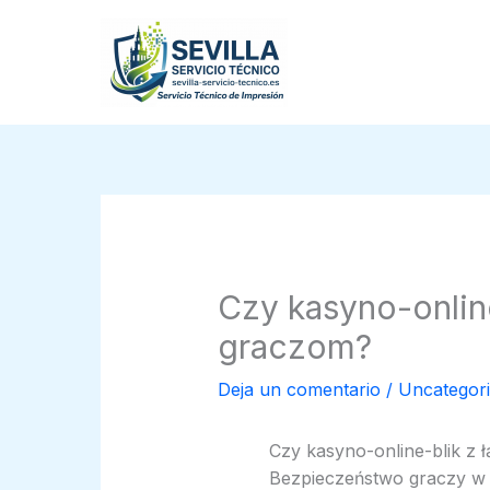
Ir
al
contenido
Czy kasyno-onlin
graczom?
Deja un comentario
/
Uncategor
Czy kasyno-online-blik z
Bezpieczeństwo graczy w k