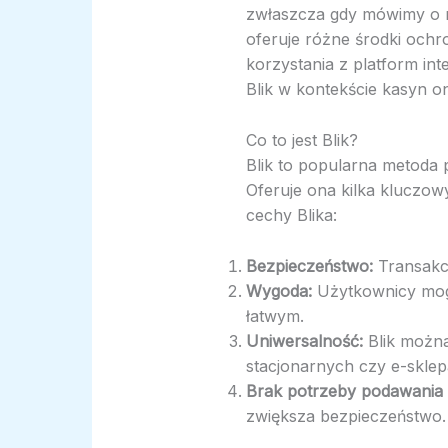
zwłaszcza gdy mówimy o me
oferuje różne środki och
korzystania z platform in
Blik w kontekście kasyn on
Co to jest Blik?
Blik to popularna metoda 
Oferuje ona kilka kluczow
cechy Blika:
Bezpieczeństwo:
Transakcj
Wygoda:
Użytkownicy mogą
łatwym.
Uniwersalność:
Blik można
stacjonarnych czy e-sklep
Brak potrzeby podawania
zwiększa bezpieczeństwo.