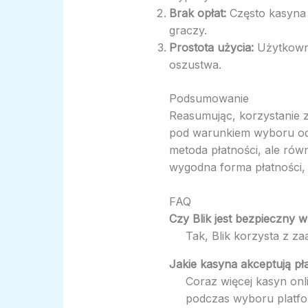
Brak opłat:
Często kasyna n
graczy.
Prostota użycia:
Użytkowni
oszustwa.
Podsumowanie
Reasumując, korzystanie 
pod warunkiem wyboru odp
metoda płatności, ale rów
wygodna forma płatności,
FAQ
Czy Blik jest bezpieczny 
Tak, Blik korzysta z z
Jakie kasyna akceptują pła
Coraz więcej kasyn onl
podczas wyboru platfo