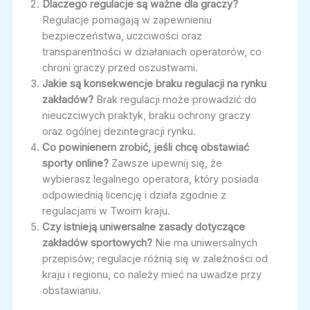
Dlaczego regulacje są ważne dla graczy?
Regulacje pomagają w zapewnieniu
bezpieczeństwa, uczciwości oraz
transparentności w działaniach operatorów, co
chroni graczy przed oszustwami.
Jakie są konsekwencje braku regulacji na rynku
zakładów?
Brak regulacji może prowadzić do
nieuczciwych praktyk, braku ochrony graczy
oraz ogólnej dezintegracji rynku.
Co powinienem zrobić, jeśli chcę obstawiać
sporty online?
Zawsze upewnij się, że
wybierasz legalnego operatora, który posiada
odpowiednią licencję i działa zgodnie z
regulacjami w Twoim kraju.
Czy istnieją uniwersalne zasady dotyczące
zakładów sportowych?
Nie ma uniwersalnych
przepisów; regulacje różnią się w zależności od
kraju i regionu, co należy mieć na uwadze przy
obstawianiu.