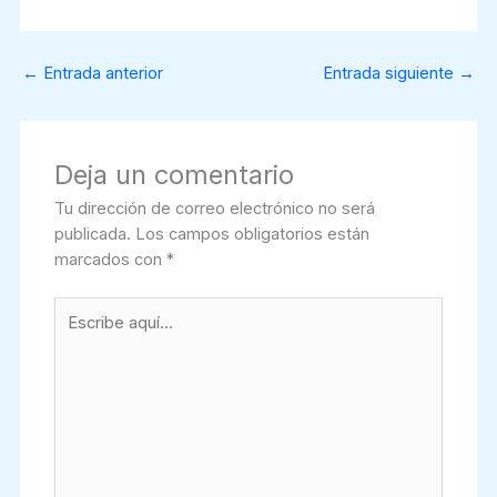
←
Entrada anterior
Entrada siguiente
→
Deja un comentario
Tu dirección de correo electrónico no será
publicada.
Los campos obligatorios están
marcados con
*
Escribe
aquí...