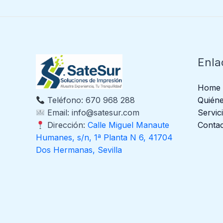
Enla
Home
Quién
Teléfono: 670 968 288
Servic
Email: info@satesur.com
Conta
Dirección:
Calle Miguel Manaute
Humanes, s/n, 1ª Planta N 6, 41704
Dos Hermanas, Sevilla