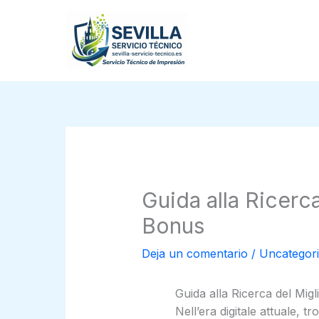
Ir
al
contenido
Guida alla Ricerc
Bonus
Deja un comentario
/
Uncategor
Guida alla Ricerca del Mi
Nell’era digitale attuale, tr