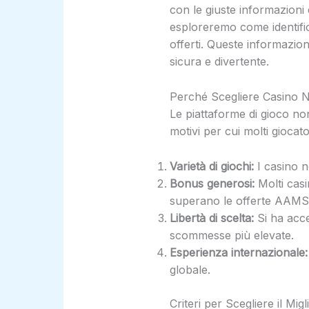
con le giuste informazioni 
esploreremo come identifi
offerti. Queste informazio
sicura e divertente.
Perché Scegliere Casino
Le piattaforme di gioco no
motivi per cui molti giocat
Varietà di giochi:
I casino n
Bonus generosi:
Molti cas
superano le offerte AAMS
Libertà di scelta:
Si ha acce
scommesse più elevate.
Esperienza internazionale:
globale.
Criteri per Scegliere il M