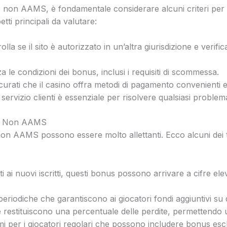
 non AAMS, è fondamentale considerare alcuni criteri per a
tti principali da valutare:
lla se il sito è autorizzato in un’altra giurisdizione e verifi
a le condizioni dei bonus, inclusi i requisiti di scommessa.
urati che il casino offra metodi di pagamento convenienti e 
ervizio clienti è essenziale per risolvere qualsiasi proble
ino Non AAMS
 non AAMS possono essere molto allettanti. Ecco alcuni dei 
ti ai nuovi iscritti, questi bonus possono arrivare a cifre e
eriodiche che garantiscono ai giocatori fondi aggiuntivi su d
restituiscono una percentuale delle perdite, permettendo 
 per i giocatori regolari che possono includere bonus esclus