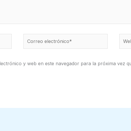
Correo
Web
electrónico*
ectrónico y web en este navegador para la próxima vez q