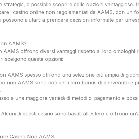
e strategie, è possibile scoprire delle opzioni vantaggiose. I
care i casino online non regolamentati da AAMS, con un fo
ni possono aiutarti a prendere decisioni informate per un’es
 Non AAMS?
n AAMS offrono diversi vantaggi rispetto ai loro omologhi 
ori scelgono queste opzioni:
on AAMS spesso offrono una selezione più ampia di giochi, inc
ino non AAMS sono noti per i loro bonus di benvenuto e p
.
sso a una maggiore varietà di metodi di pagamento e possibi
Alcuni di questi casino sono basati all’estero e offrono un’
igliore Casino Non AAMS