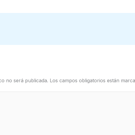
co no será publicada.
Los campos obligatorios están mar