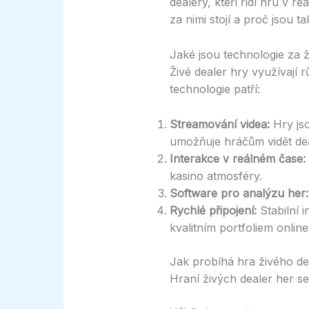
dealery, kteří řídí hru v r
za nimi stojí a proč jsou t
Jaké jsou technologie za ž
Živé dealer hry využívají 
technologie patří:
Streamování videa:
Hry jso
umožňuje hráčům vidět deal
Interakce v reálném čase:
kasino atmosféry.
Software pro analýzu her:
Rychlé připojení:
Stabilní i
kvalitním portfoliem online
Jak probíhá hra živého de
Hraní živých dealer her se