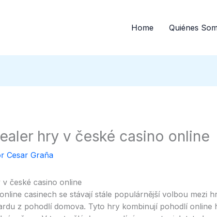
Home
Quiénes So
dealer hry v české casino online
or
Cesar Graña
y v české casino online
nline casinech se stávají stále populárnější volbou mezi hrá
rdu z pohodlí domova. Tyto hry kombinují pohodlí online hr