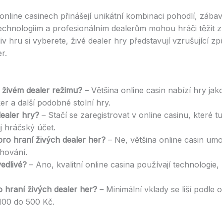
online casinech přinášejí unikátní kombinaci pohodlí, zába
echnologiím a profesionálním dealerům mohou hráči těžit z 
iv hru si vyberete, živé dealer hry představují vzrušující způ
r.
v živém dealer režimu?
– Většina online casin nabízí hry jako
er a další podobné stolní hry.
dealer hry?
– Stačí se zaregistrovat v online casinu, které t
j hráčský účet.
ro hraní živých dealer her?
– Ne, většina online casin um
ahování.
edlivé?
– Ano, kvalitní online casina používají technologie, 
o hraní živých dealer her?
– Minimální vklady se liší podle o
100 do 500 Kč.