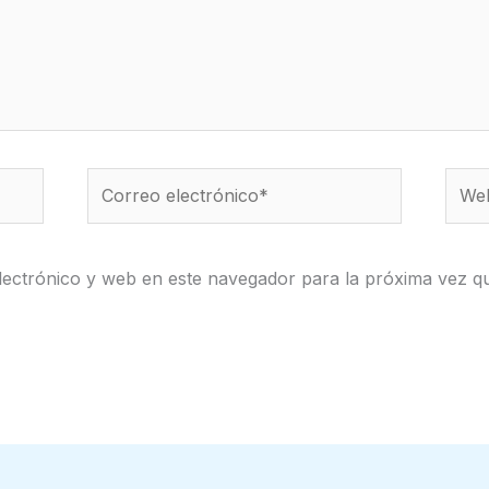
Correo
Web
electrónico*
ectrónico y web en este navegador para la próxima vez q