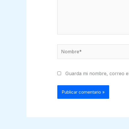
Nombre*
Guarda mi nombre, correo el