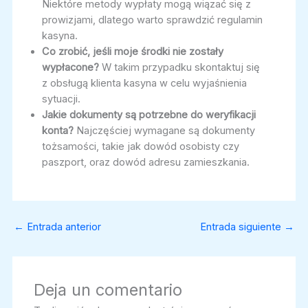
Niektóre metody wypłaty mogą wiązać się z
prowizjami, dlatego warto sprawdzić regulamin
kasyna.
Co zrobić, jeśli moje środki nie zostały
wypłacone?
W takim przypadku skontaktuj się
z obsługą klienta kasyna w celu wyjaśnienia
sytuacji.
Jakie dokumenty są potrzebne do weryfikacji
konta?
Najczęściej wymagane są dokumenty
tożsamości, takie jak dowód osobisty czy
paszport, oraz dowód adresu zamieszkania.
←
Entrada anterior
Entrada siguiente
→
Deja un comentario