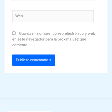
Web
Guarda mi nombre, correo electrónico y web
en este navegador para la próxima vez que
comente.