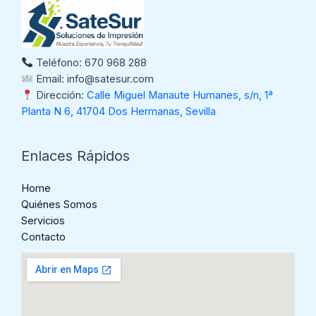
Teléfono: 670 968 288
Email: info@satesur.com
Dirección:
Calle Miguel Manaute Humanes, s/n, 1ª
Planta N 6, 41704 Dos Hermanas, Sevilla
Enlaces Rápidos
Home
Quiénes Somos
Servicios
Contacto