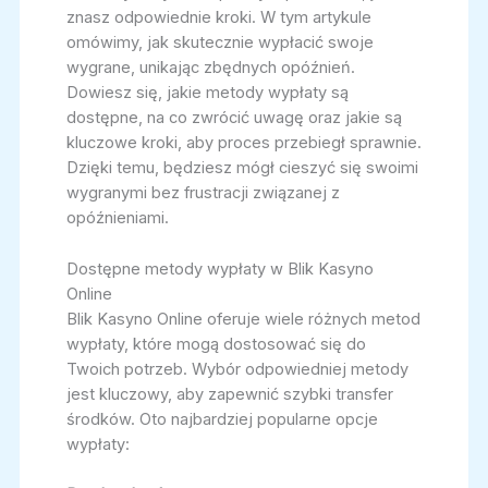
znasz odpowiednie kroki. W tym artykule
omówimy, jak skutecznie wypłacić swoje
wygrane, unikając zbędnych opóźnień.
Dowiesz się, jakie metody wypłaty są
dostępne, na co zwrócić uwagę oraz jakie są
kluczowe kroki, aby proces przebiegł sprawnie.
Dzięki temu, będziesz mógł cieszyć się swoimi
wygranymi bez frustracji związanej z
opóźnieniami.
Dostępne metody wypłaty w Blik Kasyno
Online
Blik Kasyno Online oferuje wiele różnych metod
wypłaty, które mogą dostosować się do
Twoich potrzeb. Wybór odpowiedniej metody
jest kluczowy, aby zapewnić szybki transfer
środków. Oto najbardziej popularne opcje
wypłaty: