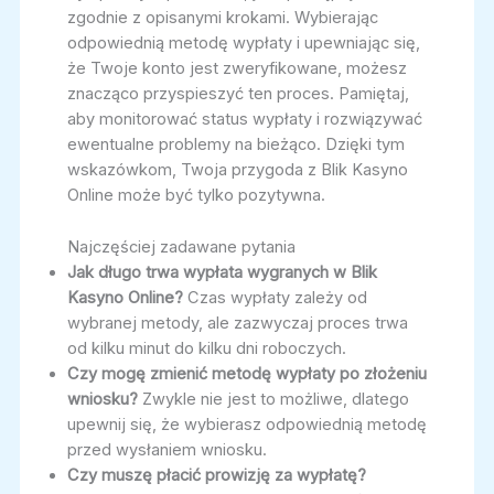
zgodnie z opisanymi krokami. Wybierając
odpowiednią metodę wypłaty i upewniając się,
że Twoje konto jest zweryfikowane, możesz
znacząco przyspieszyć ten proces. Pamiętaj,
aby monitorować status wypłaty i rozwiązywać
ewentualne problemy na bieżąco. Dzięki tym
wskazówkom, Twoja przygoda z Blik Kasyno
Online może być tylko pozytywna.
Najczęściej zadawane pytania
Jak długo trwa wypłata wygranych w Blik
Kasyno Online?
Czas wypłaty zależy od
wybranej metody, ale zazwyczaj proces trwa
od kilku minut do kilku dni roboczych.
Czy mogę zmienić metodę wypłaty po złożeniu
wniosku?
Zwykle nie jest to możliwe, dlatego
upewnij się, że wybierasz odpowiednią metodę
przed wysłaniem wniosku.
Czy muszę płacić prowizję za wypłatę?