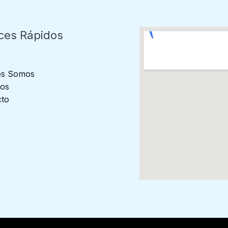
ces Rápidos
es Somos
ios
cto