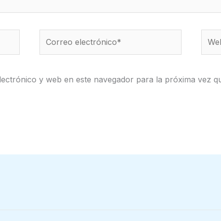
Correo
Web
electrónico*
ectrónico y web en este navegador para la próxima vez q