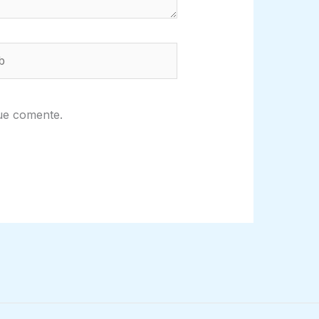
ue comente.