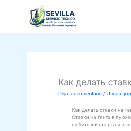
Ir
al
contenido
Как делать став
Deja un comentario
/
Uncategor
Как делать ставки на т
Ставки на тенге в букм
любителей спорта и азар