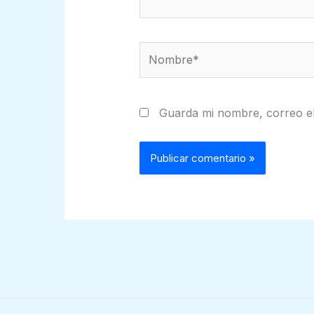
Nombre*
Guarda mi nombre, correo el