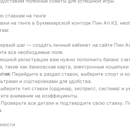
едоставим полезные советы для успешной игры.
о ставкам на тенге
авки на тенге в Букмекерской конторе Пин Ап КЗ, не
гам:
ервый шаг — создать личный кабинет на сайте Пин А
ите все необходимые поля.
ешной регистрации вам нужно пополнить баланс счет
, такие как банковская карта, электронные кошельки 
тия:
Перейдите в раздел ставок, выберите спорт и к
льтрами и сортировками для удобства.
ыберите тип ставки (ординар, экспресс, система) и 
тите внимание на коэффициенты.
Проверьте все детали и подтвердите свою ставку. По
.
нности