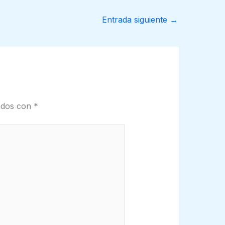
Entrada siguiente
→
cados con
*