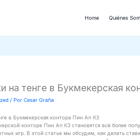
Home
Quiénes So
ки на тенге в Букмекерская ко
ized
/ Por
Cesar Graña
енге в Букмекерская контора Пин Ап КЗ
екерской конторе Пин Ап КЗ становятся всё более по
тных игр. В этой статье мы обсудим, как делать став