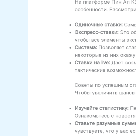
На платформе Пин Ап КЗ
особенности. Рассмотри
Одиночные ставки:
Самы
Экспресс-ставки:
Это об
чтобы все элементы экс
Система:
Позволяет став
некоторые из них окажу
Ставки на live:
Дает возм
тактические возможнос
Советы по успешным ст
Чтобы увеличить шансы
Изучайте статистику:
Пе
Ознакомьтесь с новостя
Ставьте разумные сумм
чувствуете, что у вас е