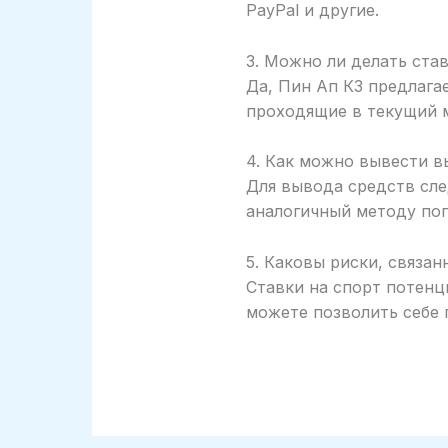
PayPal и другие.
3. Можно ли делать став
Да, Пин Ап КЗ предлага
проходящие в текущий 
4. Как можно вывести 
Для вывода средств сле
аналогичный методу поп
5. Каковы риски, связан
Ставки на спорт потенц
можете позволить себе 