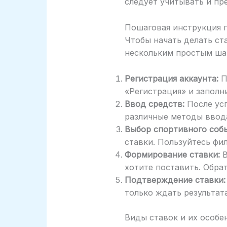
следует учитывать и пр
Пошаговая инструкция п
Чтобы начать делать ст
нескольким простым ша
Регистрация аккаунта:
П
«Регистрация» и заполн
Ввод средств:
После усп
различные методы ввода
Выбор спортивного собы
ставки. Пользуйтесь фи
Формирование ставки:
В
хотите поставить. Обра
Подтверждение ставки:
только ждать результата
Виды ставок и их особе