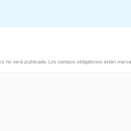
co no será publicada.
Los campos obligatorios están mar