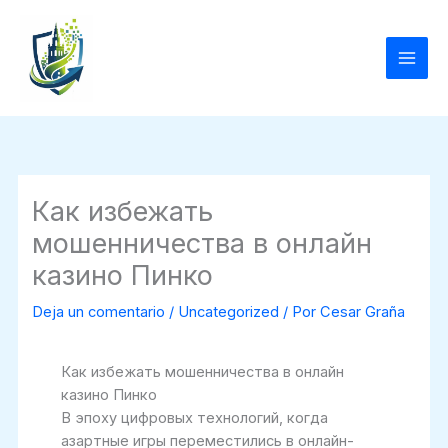
Ir
al
contenido
Как избежать
мошенничества в онлайн
казино Пинко
Deja un comentario
/
Uncategorized
/ Por
Cesar Graña
Как избежать мошенничества в онлайн
казино Пинко
В эпоху цифровых технологий, когда
азартные игры переместились в онлайн-