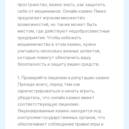
пространство, важно знать, как защитить
себя от мошенников. Онлайн казино Пинко
предлагает игрокам множество
возможностей, но также может быть
местом, где действуют недобросовестные
предприятия. Чтобы избежать
мошенничества в этом казино, нужно
учитывать несколько важных аспектов,
которые помогут обеспечить вашу
безопасность и защиту ваших средств.
1. Проверяйте лицензии и репутацию казино
Прежде всего, перед тем как
зарегистрироваться и начать играть,
убедитесь, что онлайн казино имеет
соответствующую лицензию.
Лицензированные казино находятся под
контролем государственных органов, что
обеспечивает соблюдение правил игры и