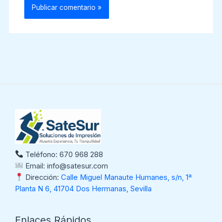
Teléfono: 670 968 288
Email: info@satesur.com
Dirección:
Calle Miguel Manaute Humanes, s/n, 1ª
Planta N 6, 41704 Dos Hermanas, Sevilla
Enlaces Rápidos