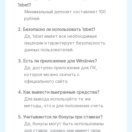
1xbet?
Минимальный депозит составляет 100
рублей.
2. Безопасно ли использовать 1xbet?
Да, 1xbet имеет все необходимые
лицензии и гарантирует безопасность
данных пользователей.
3. Есть ли приложение для Windows?
Да, доступно приложение для ПК,
которое можно скачать с
официального сайта.
4. Как вывести выигранные средства?
Для вывода используйте те же
методы, что и для пополнения счета.
5. Учитываются ли бонусы при ставках?
Да, бонусы могут быть использованы
для ставок, однако они имеют свои