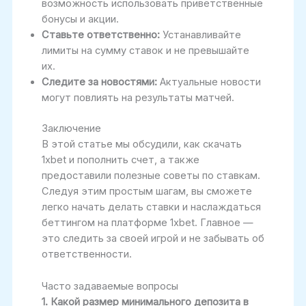
возможность использовать приветственные
бонусы и акции.
Ставьте ответственно:
Устанавливайте
лимиты на сумму ставок и не превышайте
их.
Следите за новостями:
Актуальные новости
могут повлиять на результаты матчей.
Заключение
В этой статье мы обсудили, как скачать
1xbet и пополнить счет, а также
предоставили полезные советы по ставкам.
Следуя этим простым шагам, вы сможете
легко начать делать ставки и наслаждаться
беттингом на платформе 1xbet. Главное —
это следить за своей игрой и не забывать об
ответственности.
Часто задаваемые вопросы
1. Какой размер минимального депозита в