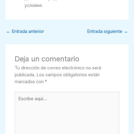
условия.
←
Entrada anterior
Entrada siguiente
→
Deja un comentario
Tu dirección de correo electrónico no será
publicada.
Los campos obligatorios están
marcados con
*
Escribe
aquí...