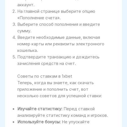
аккаунт.
На главной странице выберите опцию
«Пополнение счета».
Выберите способ пополнения и введите
сумму.
Введите необходимые данные, включая
номер карты или реквизиты электронного
кошелька.
Подтвердите транзакцию и дождитесь
зачисления средств на счет.
Советы по ставкам в 1xbet
Теперь, когда вы знаете, как скачать
приложение и пополнить счет, вот
несколько советов для успешной ставки:
Изучайте статистику:
Перед ставкой
анализируйте статистику команд и игроков.
Используйте бонусы:
Не упускайте