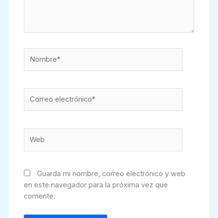
Nombre*
Correo
electrónico*
Web
Guarda mi nombre, correo electrónico y web
en este navegador para la próxima vez que
comente.