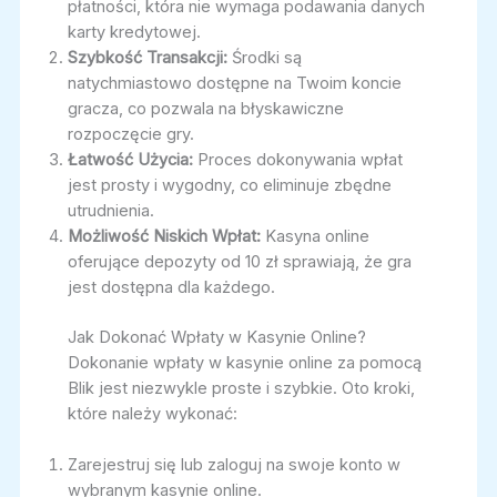
płatności, która nie wymaga podawania danych
karty kredytowej.
Szybkość Transakcji:
Środki są
natychmiastowo dostępne na Twoim koncie
gracza, co pozwala na błyskawiczne
rozpoczęcie gry.
Łatwość Użycia:
Proces dokonywania wpłat
jest prosty i wygodny, co eliminuje zbędne
utrudnienia.
Możliwość Niskich Wpłat:
Kasyna online
oferujące depozyty od 10 zł sprawiają, że gra
jest dostępna dla każdego.
Jak Dokonać Wpłaty w Kasynie Online?
Dokonanie wpłaty w kasynie online za pomocą
Blik jest niezwykle proste i szybkie. Oto kroki,
które należy wykonać:
Zarejestruj się lub zaloguj na swoje konto w
wybranym kasynie online.