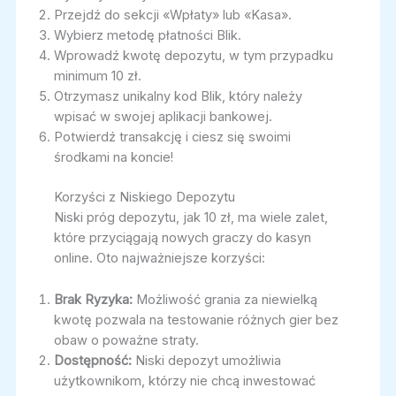
Przejdź do sekcji «Wpłaty» lub «Kasa».
Wybierz metodę płatności Blik.
Wprowadź kwotę depozytu, w tym przypadku
minimum 10 zł.
Otrzymasz unikalny kod Blik, który należy
wpisać w swojej aplikacji bankowej.
Potwierdź transakcję i ciesz się swoimi
środkami na koncie!
Korzyści z Niskiego Depozytu
Niski próg depozytu, jak 10 zł, ma wiele zalet,
które przyciągają nowych graczy do kasyn
online. Oto najważniejsze korzyści:
Brak Ryzyka:
Możliwość grania za niewielką
kwotę pozwala na testowanie różnych gier bez
obaw o poważne straty.
Dostępność:
Niski depozyt umożliwia
użytkownikom, którzy nie chcą inwestować