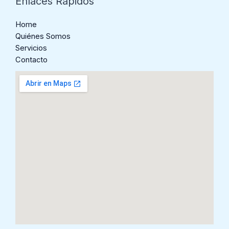
Enlaces Rápidos
Home
Quiénes Somos
Servicios
Contacto