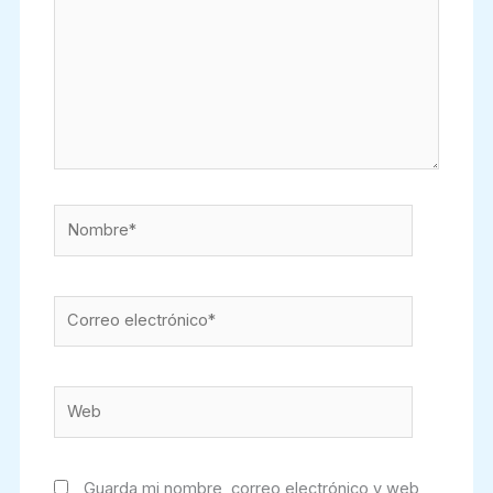
Nombre*
Correo
electrónico*
Web
Guarda mi nombre, correo electrónico y web