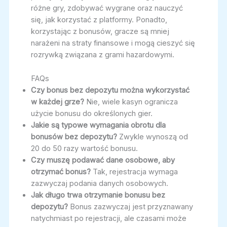
różne gry, zdobywać wygrane oraz nauczyć
się, jak korzystać z platformy. Ponadto,
korzystając z bonusów, gracze są mniej
narażeni na straty finansowe i mogą cieszyć się
rozrywką związana z grami hazardowymi.
FAQs
Czy bonus bez depozytu można wykorzystać
w każdej grze?
Nie, wiele kasyn ogranicza
użycie bonusu do określonych gier.
Jakie są typowe wymagania obrotu dla
bonusów bez depozytu?
Zwykle wynoszą od
20 do 50 razy wartość bonusu.
Czy muszę podawać dane osobowe, aby
otrzymać bonus?
Tak, rejestracja wymaga
zazwyczaj podania danych osobowych.
Jak długo trwa otrzymanie bonusu bez
depozytu?
Bonus zazwyczaj jest przyznawany
natychmiast po rejestracji, ale czasami może