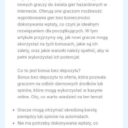
nowych graczy do świata gier hazardowych w
internecie. Oferują one graczom możliwość
wypróbowania gier bez konieczności
dokonywania wpłaty, co czyni je idealnym
rozwiązaniem dla początkujących. W tym
artykule przyjrzymy się, jak nowi gracze mogą
skorzystać na tych bonusach, jakie są ich
zalety, oraz jakie warunki należy spełnić, aby w
pełni wykorzystać ich potencjał.
Co to jest bonus bez depozytu?
Bonus bez depozytu to oferta, która pozwala
graczom na odbiór darmowych środków lub
spinów, które mogą wykorzystać w kasynie
online. Oto, co warto wiedzieć na ten temat:
Gracze mogą otrzymać określoną kwotę
pieniędzy lub spinów na automatach.
Nie ma potrzeby dokonywania wpłaty, co