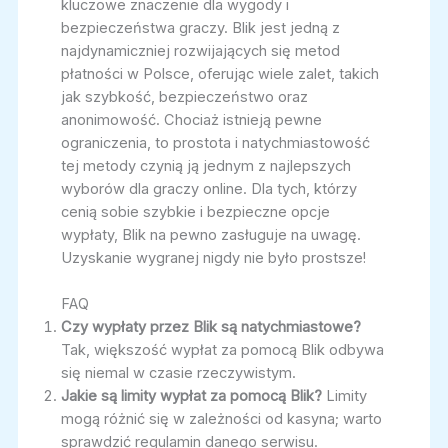
kluczowe znaczenie dla wygody i
bezpieczeństwa graczy. Blik jest jedną z
najdynamiczniej rozwijających się metod
płatności w Polsce, oferując wiele zalet, takich
jak szybkość, bezpieczeństwo oraz
anonimowość. Chociaż istnieją pewne
ograniczenia, to prostota i natychmiastowość
tej metody czynią ją jednym z najlepszych
wyborów dla graczy online. Dla tych, którzy
cenią sobie szybkie i bezpieczne opcje
wypłaty, Blik na pewno zasługuje na uwagę.
Uzyskanie wygranej nigdy nie było prostsze!
FAQ
Czy wypłaty przez Blik są natychmiastowe?
Tak, większość wypłat za pomocą Blik odbywa
się niemal w czasie rzeczywistym.
Jakie są limity wypłat za pomocą Blik?
Limity
mogą różnić się w zależności od kasyna; warto
sprawdzić regulamin danego serwisu.