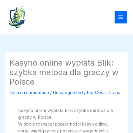
Ir
al
contenido
Kasyno online wypłata Blik:
szybka metoda dla graczy w
Polsce
Deja un comentario
/
Uncategorized
/ Por
Cesar Graña
Kasyno online wypłata Blik: szybka metoda dla
graczy w Polsce
W dobie rosnącej popularności kasyn online,
coraz więcej graczy poszukuje wygodnych i