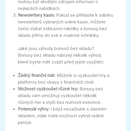
mohou být skvělým zdrojem informací o
nejlepších nabídkách.
Newslettery kasin:
Pokud se přihlásíte k odběru
newsletterů vybraných online kasin, můžete
často získat exkluzivní nabídky a bonusy bez
vkladu přímo do své e-mailové schránky.
Jaké jsou výhody bonusů bez vkladu?
Bonusy bez vkladu nabízejí několik výhod,
které byste měli zvážit před jejich využitím:
Žádný finanční risk:
Můžete si vyzkoušet hry a
platformy bez obavy z finančních ztrát.
Možnost vyzkoušet různé hry:
Bonusy bez
vkladu vám umožňují vyzkoušet několik
různých her a stylů bez nutnosti investice.
Potenciál výhry:
I když nezačínáte s vlastním
vkladem, stále máte možnost vyhrát reálné
peníze.