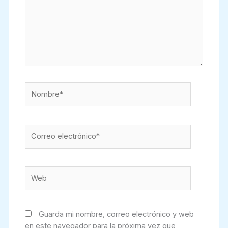
Nombre*
Correo
electrónico*
Web
Guarda mi nombre, correo electrónico y web
en este navegador para la próxima vez que