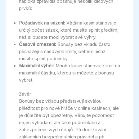
nabídka zpravidla obsahuje několik klíčových
prvků:
Požadavek na sázení:
Většina kasin stanovuje
určitý počet sázek, které musíte splnit předtím,
než si budete moci vybrat své výhry.
Časové omezení:
Bonusy bez vkladu často
přicházejí s časovými limity, během nichž
musíte splnit podmínky.
Maximální výběr:
Mnoho kasin stanovuje limit na
maximální částku, kterou si můžete z bonusu
vybrat.
Závěr
Bonusy bez vkladu představují skvělou
příležitost pro nové hráče v online kasinech, ale
je důležité být obezřetný. Věnujte pozornost
nejen výhodám, ale také podmínkám a
zabezpečení svých údajů. Při dodržování
základních bezpečnostních pravidel a při