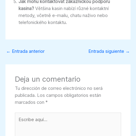
Jak mohu kontaktovat zákaznickou podporu
kasina?
Většina kasin nabízí různé kontaktní
metody, včetně e-mailu, chatu naživo nebo
telefonického kontaktu.
←
Entrada anterior
Entrada siguiente
→
Deja un comentario
Tu dirección de correo electrónico no será
publicada.
Los campos obligatorios están
marcados con
*
Escribe
aquí...