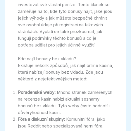
investovat své vlastní peníze. Tento článek se
zaměřuje na to, kde tyto bonusy najít, jaké jsou
jejich výhody a jak můžete bezpečně chránit
své osobní údaje při registraci na takových
stránkách. Vyplatí se také prozkoumat, jak
fungují podmínky těchto bonusů a co je
potřeba udělat pro jejich účinné využití.
Kde najít bonusy bez vkladu?
Existuje několik způsobů, jak najít online kasina,
která nabízejí bonusy bez vkladu. Zde jsou
některé z nejefektivnějších metod:
Poradenské weby:
Mnoho stránek zaměřených
na recenze kasin nabízí aktuální seznamy
bonusů bez vkladu. Tyto weby často hodnotí i
důvěryhodnost kasin.
Fóra a diskuzní skupiny:
Komunitní fóra, jako
jsou Reddit nebo specializovaná herní fóra,