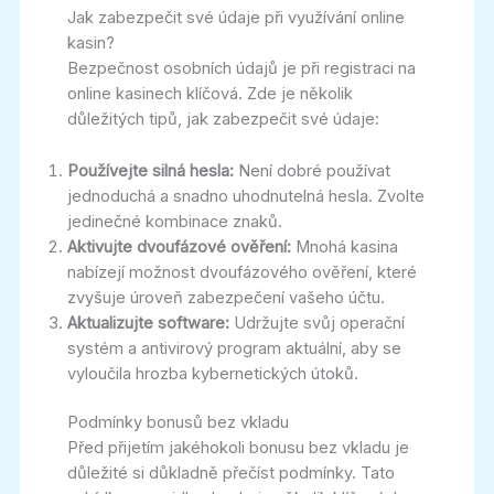
Jak zabezpečit své údaje při využívání online
kasin?
Bezpečnost osobních údajů je při registraci na
online kasinech klíčová. Zde je několik
důležitých tipů, jak zabezpečit své údaje:
Používejte silná hesla:
Není dobré používat
jednoduchá a snadno uhodnutelná hesla. Zvolte
jedinečné kombinace znaků.
Aktivujte dvoufázové ověření:
Mnohá kasina
nabízejí možnost dvoufázového ověření, které
zvyšuje úroveň zabezpečení vašeho účtu.
Aktualizujte software:
Udržujte svůj operační
systém a antivirový program aktuální, aby se
vyloučila hrozba kybernetických útoků.
Podmínky bonusů bez vkladu
Před přijetím jakéhokoli bonusu bez vkladu je
důležité si důkladně přečíst podmínky. Tato