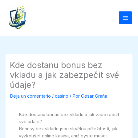
Ir
al
contenido
Kde dostanu bonus bez
vkladu a jak zabezpečit své
údaje?
Deja un comentario
/
casino
/ Por
Cesar Graña
Kde dostanu bonus bez vkladu a jak zabezpečit
své údaje?
Bonusy bez vkladu jsou skvělou příležitostí, jak
vyzkoušet online kasina, aniž byste museli