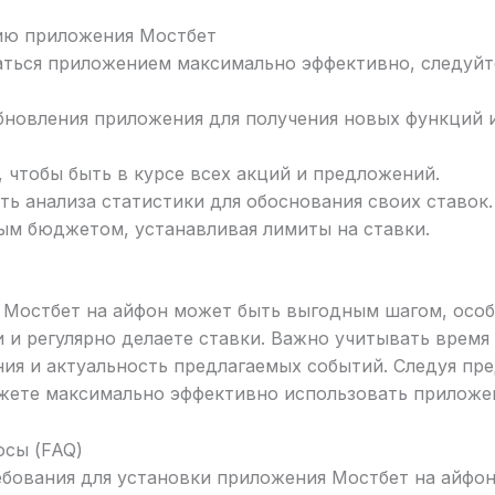
ию приложения Мостбет
аться приложением максимально эффективно, следуйт
бновления приложения для получения новых функций 
 чтобы быть в курсе всех акций и предложений.
ь анализа статистики для обоснования своих ставок.
ым бюджетом, устанавливая лимиты на ставки.
Мостбет на айфон может быть выгодным шагом, особе
и регулярно делаете ставки. Важно учитывать время 
ия и актуальность предлагаемых событий. Следуя пр
жете максимально эффективно использовать приложен
осы (FAQ)
ебования для установки приложения Мостбет на айфо