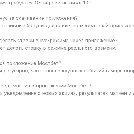
я требуется iOS версии не ниже 10.0.
онус за скачивание приложения?
клюзивные бонусы для новых пользователей приложен
делать ставки в live-режиме через приложение?
ет делать ставку в режиме реального времени.
тся приложение Мостбет?
 регулярно, часто после крупных событий в мире спо
 уведомления в приложении Мостбет?
ь уведомления о новых акциях, результатах матчей и