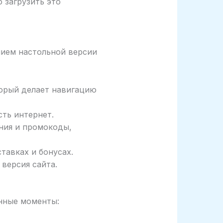
 загрузить это
ием настольной версии
орый делает навигацию
сть интернет.
ния и промокоды,
тавках и бонусах.
версия сайта.
нные моменты: