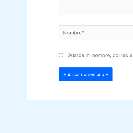
Nombre*
Guarda mi nombre, correo el