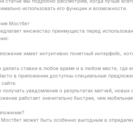
ой статье мы подробно рассмотрим, когда лучше всего
имально использовать его функции и возможности.
ния Мостбет
едлагает множество преимуществ перед использован
них:
иложение имеет интуитивно понятный интерфейс, кот
 делать ставки в любое время и в любом месте, где е
Часто в приложении доступны специальные предложе
 сайте.
 получать уведомления о результатах матчей, новых с
ожение работает значительно быстрее, чем мобильная 
иложение?
 Мостбет может быть особенно выгодным в определе