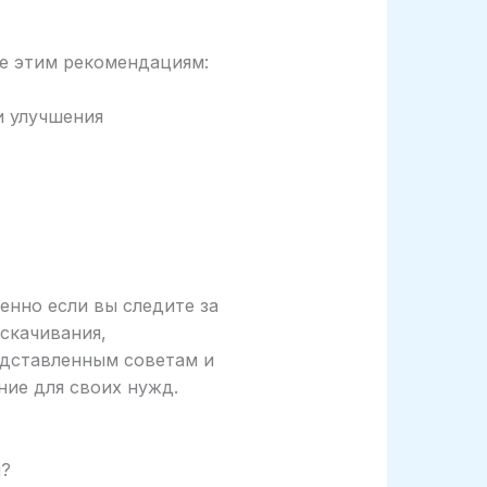
е этим рекомендациям:
и улучшения
нно если вы следите за
скачивания,
едставленным советам и
ие для своих нужд.
н?