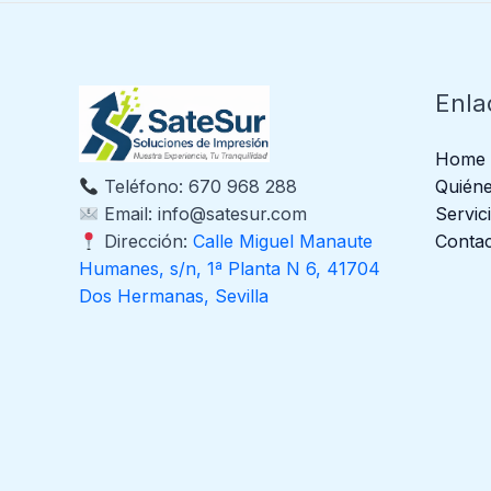
Enla
Home
Quién
Teléfono: 670 968 288
Servic
Email: info@satesur.com
Conta
Dirección:
Calle Miguel Manaute
Humanes, s/n, 1ª Planta N 6, 41704
Dos Hermanas, Sevilla