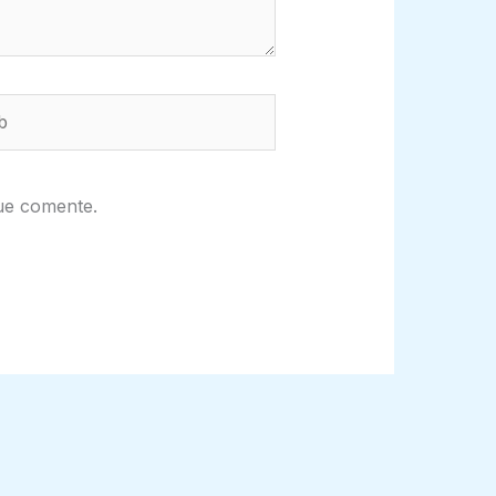
ue comente.