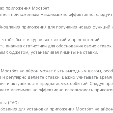
ию приложения Мостбет
аться приложением максимально эффективно, следуйт
бновления приложения для получения новых функций 
 чтобы быть в курсе всех акций и предложений.
ь анализа статистики для обоснования своих ставок.
ым бюджетом, устанавливая лимиты на ставки.
Мостбет на айфон может быть выгодным шагом, особе
и регулярно делаете ставки. Важно учитывать время 
ия и актуальность предлагаемых событий. Следуя пр
жете максимально эффективно использовать приложен
осы (FAQ)
ебования для установки приложения Мостбет на айфо