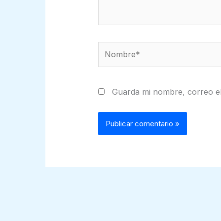
Nombre*
Guarda mi nombre, correo el