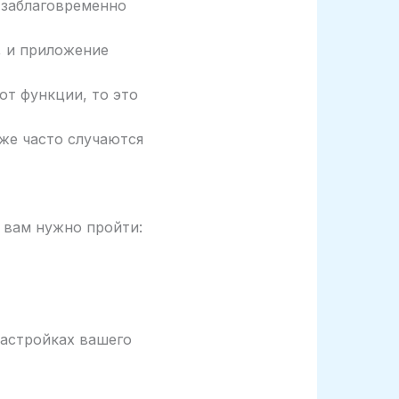
 заблаговременно
, и приложение
т функции, то это
же часто случаются
 вам нужно пройти:
настройках вашего