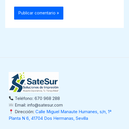
Teléfono: 670 968 288
Email: info@satesur.com
Dirección:
Calle Miguel Manaute Humanes, s/n, 1ª
Planta N 6, 41704 Dos Hermanas, Sevilla