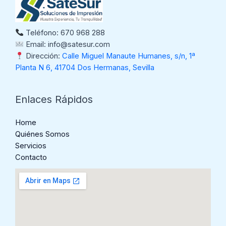
Teléfono: 670 968 288
Email: info@satesur.com
Dirección:
Calle Miguel Manaute Humanes, s/n, 1ª
Planta N 6, 41704 Dos Hermanas, Sevilla
Enlaces Rápidos
Home
Quiénes Somos
Servicios
Contacto