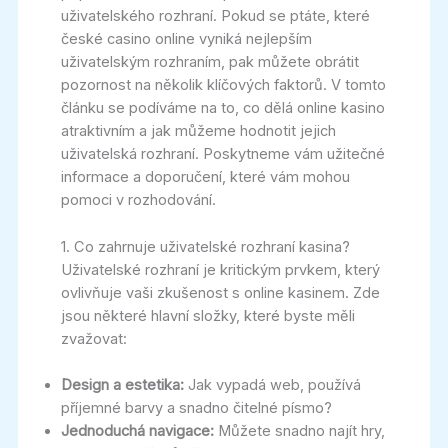
uživatelského rozhraní. Pokud se ptáte, které
české casino online vyniká nejlepším
uživatelským rozhraním, pak můžete obrátit
pozornost na několik klíčových faktorů. V tomto
článku se podíváme na to, co dělá online kasino
atraktivním a jak můžeme hodnotit jejich
uživatelská rozhraní. Poskytneme vám užitečné
informace a doporučení, které vám mohou
pomoci v rozhodování.
1. Co zahrnuje uživatelské rozhraní kasina?
Uživatelské rozhraní je kritickým prvkem, který
ovlivňuje vaši zkušenost s online kasinem. Zde
jsou některé hlavní složky, které byste měli
zvažovat:
Design a estetika:
Jak vypadá web, používá
příjemné barvy a snadno čitelné písmo?
Jednoduchá navigace:
Můžete snadno najít hry,