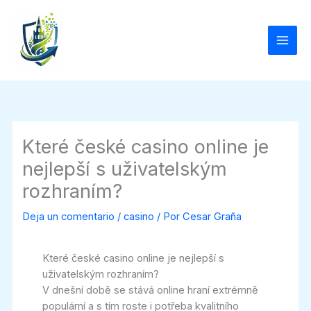
Ir
al
contenido
Které české casino online je
nejlepší s uživatelským
rozhraním?
Deja un comentario
/
casino
/ Por
Cesar Graña
Které české casino online je nejlepší s
uživatelským rozhraním?
V dnešní době se stává online hraní extrémně
populární a s tím roste i potřeba kvalitního