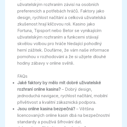
uživatelským rozhraním závisí na osobních
preferencích a potřebách hráčů. Faktory jako
design, rychlost načítání a celková uživatelská
zkušenost hrají klíčovou roli. Kasino jako
Fortuna, Tipsport nebo Betor se vynikajícím
uživatelským rozhraním a funkcemi stávají
skvělou volbou pro hráče hledající pohodlný
herní zážitek. Doufáme, že vám naše informace
pomohou v rozhodování a že si užijete dlouhé
hodiny zábavy v online světě.
FAQs
Jaké faktory by mělo mít dobré uživatelské
rozhraní online kasina?
– Dobrý design,
jednoduchá navigace, rychlost načítání, mobilní
přívětivost a kvalitní zákaznická podpora.
Jsou online kasina bezpečná?
– Většina
licencovaných online kasin dbá na bezpečnostní
standardy a používá šifrování dat.