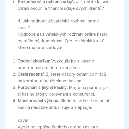
Bezpečnost a ochrana údajů:
Jak dobře kasino
chrání osobní a finanční údaje svých klientů?
4. Jak hodnotit uživatelská rozhraní online
kasin?
Hodnocení uživatelských rozhraní online kasin
by mělo být komplexní. Zde je několik kroků,
které můžete sledovat:
Osobní zkouška:
Vyzkoušejte si kasino
prostřednictvím demo verzí her.
Čtení recenzí:
Zjistěte názory ostatních hráčů
na komfort a použitelnost kasina.
Porovnání s jinými kasiny:
Mějte na paměti, jak
si kasino stojí v porovnání s konkurencí.
Monitorování výkonu:
Sledujte, zda se rozhraní
kasina neustále aktualizuje a zlepšuje.
Závěr
Výběr nejlepšího českého online kasina s