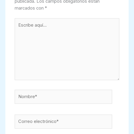
publicada.
Los campos obligatorios están
marcados con
*
Escribe
aquí...
Nombre*
Correo
electrónico*