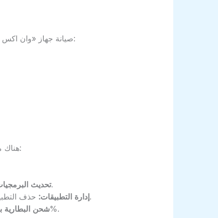
صيانة جهاز «وان اكس بت» ليست مجرد خيار، بل ضرورة للحفاظ على أدائه وشكله العام. من خلال الصيانة الدورية، يمكنك:
هناك مجموعة من الخطوات الأساسية التي يمكنك اتباعها لضمان صيانة جهاز «وان اكس بت» بشكل صحيح:
تأكد دائمًا من تحديث النظم والبرامج المثبتة للحصول على أحدث الميزات وعدم وجود ثغرات أمنية.
تحديث البرمجيات
حذف التطبيقات غير المستخدمة وإدارة التطبيقات المثبتة لضمان عدم استهلاك موارد الجهاز بشكل غير ضروري.
إدارة التطبيقات:
تجنب ترك الجهاز يشحن طوال الليل، وقم بفصل الشاحن عندما تصل البطارية إلى 100%.
شحن البطارية 