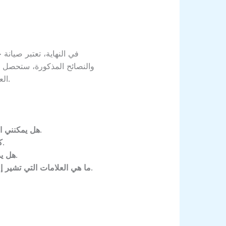
في النهاية، تعتبر صيانة
والنصائح المذكورة، ستحصل ع
العديد من المشكلات المالية والنفسية الناتجة عن الأعطال المفاجئة، لذا اجعلها جزءًا من روتينك اليومي.
لا، من الأفضل استخدام ماء وقطعة قماش ناعمة فقط.
هل يمكنني ا
استخدم الشاحن الأصلي وتجنب تعرض الجهاز لدرجات حرارة عالية.
ك
بعض التطبيقات قد تكون غير قابلة للحذف، ولكن يمكنك تعطيلها.
هل يم
بطء الأداء، سخونة شديدة، وأعطال مفاجئة تعتبر من العلامات الأساسية.
ما هي العلامات التي تشير إل