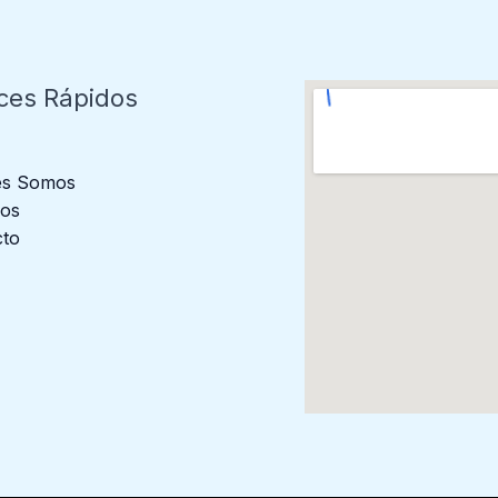
ces Rápidos
es Somos
ios
cto