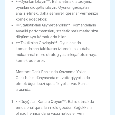
**Oyunları İzləyin**: Bahis etmək istədiyiniz
oyunları diqqətlə izləyin. Oyunun gedişatını
analiz etmək, daha səmərəli qərarlar vermənizə
kömək edəcəkdir.
**Statistikaları Qiymətləndirin**: Komandaların
əvvəlki performansları, statistik məlumatlar sizə
düşünməyə kömək edə bilər.
**Taktikaları Gözləyin**: Oyun anında
komandaların taktikasını izləmək, sizə daha
mükəmməl mərc strategiyası inkişaf etdirməyə
kömək edə bilər.
Mostbet Canlı Bahisində Qazanma Yolları
Canlı bahis dünyasında müvəffəqiyyət əldə
etmək üçün bəzi spesifik yollar var. Bunlar
arasında:
**Duyğuları Kənara Qoyun**: Bahis etməkdə
emosional qərarların rolu çoxdur. Soğukkanlı
olmaq həmişə daha yaxşı nəticələr verir.