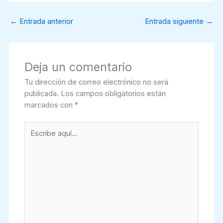
←
Entrada anterior
Entrada siguiente
→
Deja un comentario
Tu dirección de correo electrónico no será
publicada.
Los campos obligatorios están
marcados con
*
Escribe
aquí...