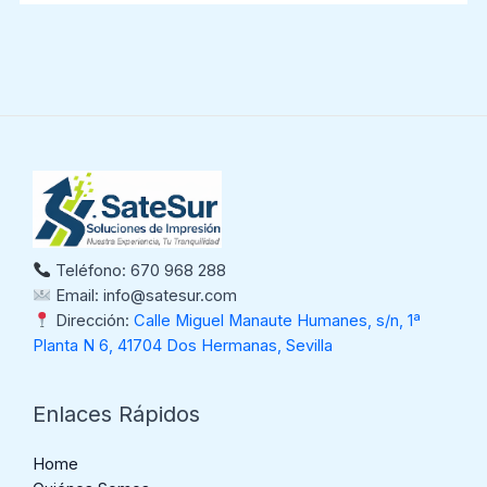
Teléfono: 670 968 288
Email: info@satesur.com
Dirección:
Calle Miguel Manaute Humanes, s/n, 1ª
Planta N 6, 41704 Dos Hermanas, Sevilla
Enlaces Rápidos
Home