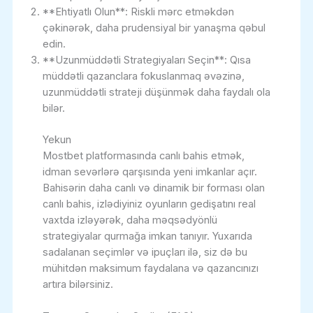
**Ehtiyatlı Olun**: Riskli mərc etməkdən
çəkinərək, daha prudensiyal bir yanaşma qəbul
edin.
**Uzunmüddətli Strategiyaları Seçin**: Qısa
müddətli qazanclara fokuslanmaq əvəzinə,
uzunmüddətli strateji düşünmək daha faydalı ola
bilər.
Yekun
Mostbet platformasında canlı bahis etmək,
idman sevərlərə qarşısında yeni imkanlar açır.
Bahisərin daha canlı və dinamik bir forması olan
canlı bahis, izlədiyiniz oyunların gedişatını real
vaxtda izləyərək, daha məqsədyönlü
strategiyalar qurmağa imkan tanıyır. Yuxarıda
sadalanan seçimlər və ipuçları ilə, siz də bu
mühitdən maksimum faydalana və qazancınızı
artıra bilərsiniz.