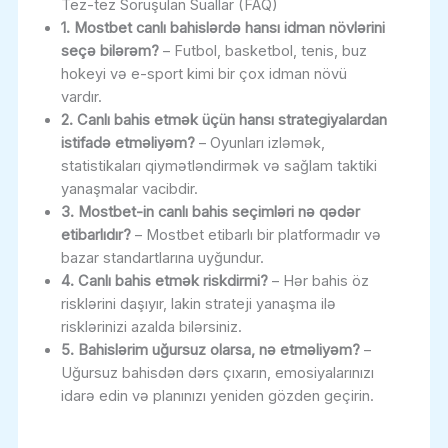
Tez-tez Soruşulan Suallar (FAQ)
1. Mostbet canlı bahislərdə hansı idman növlərini
seçə bilərəm?
– Futbol, basketbol, tenis, buz
hokeyi və e-sport kimi bir çox idman növü
vardır.
2. Canlı bahis etmək üçün hansı strategiyalardan
istifadə etməliyəm?
– Oyunları izləmək,
statistikaları qiymətləndirmək və sağlam taktiki
yanaşmalar vacibdir.
3. Mostbet-in canlı bahis seçimləri nə qədər
etibarlıdır?
– Mostbet etibarlı bir platformadır və
bazar standartlarına uyğundur.
4. Canlı bahis etmək riskdirmi?
– Hər bahis öz
risklərini daşıyır, lakin strateji yanaşma ilə
risklərinizi azalda bilərsiniz.
5. Bahislərim uğursuz olarsa, nə etməliyəm?
–
Uğursuz bahisdən dərs çıxarın, emosiyalarınızı
idarə edin və planınızı yeniden gözden geçirin.