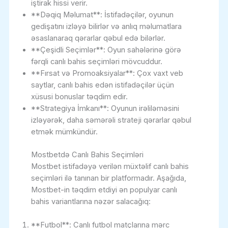
iştirak hissi verir.
**Dəqiq Məlumat**: İstifadəçilər, oyunun
gedişatını izləyə bilirlər və anlıq məlumatlara
əsaslanaraq qərarlar qəbul edə bilərlər.
**Çeşidli Seçimlər**: Oyun sahələrinə görə
fərqli canlı bahis seçimləri mövcuddur.
**Fırsat və Promoaksiyalar**: Çox vaxt veb
saytlar, canlı bahis edən istifadəçilər üçün
xüsusi bonuslar təqdim edir.
**Strategiya İmkanı**: Oyunun irəliləməsini
izləyərək, daha səmərəli strateji qərarlar qəbul
etmək mümkündür.
Mostbetdə Canlı Bahis Seçimləri
Mostbet istifadəyə verilən müxtəlif canlı bahis
seçimləri ilə tanınan bir platformadır. Aşağıda,
Mostbet-in təqdim etdiyi ən populyar canlı
bahis variantlarına nəzər salacağıq:
**Futbol**: Canlı futbol matçlarına mərc