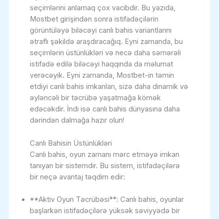
seçimlərini anlamaq çox vacibdir. Bu yazıda,
Mostbet girişindən sonra istifadəçilərin
görüntüləyə biləcəyi canlı bahis variantlarını
ətraflı şəkildə araşdıracağıq. Eyni zamanda, bu
seçimlərin üstünlükləri və necə daha səmərəli
istifadə edilə biləcəyi haqqında da məlumat
verəcəyik. Eyni zamanda, Mostbet-in təmin
etdiyi canlı bahis imkanları, sizə daha dinamik və
əyləncəli bir təcrübə yaşatmağa kömək
edəcəkdir. İndi isə canlı bahis dünyasına daha
dərindən dalmağa hazır olun!
Canlı Bahisin Üstünlükləri
Canlı bahis, oyun zamanı mərc etməyə imkan
tanıyan bir sistemdir. Bu sistem, istifadəçilərə
bir neçə avantaj təqdim edir:
**Aktiv Oyun Təcrübəsi**: Canlı bahis, oyunlar
başlarkən istifadəçilərə yüksək səviyyədə bir