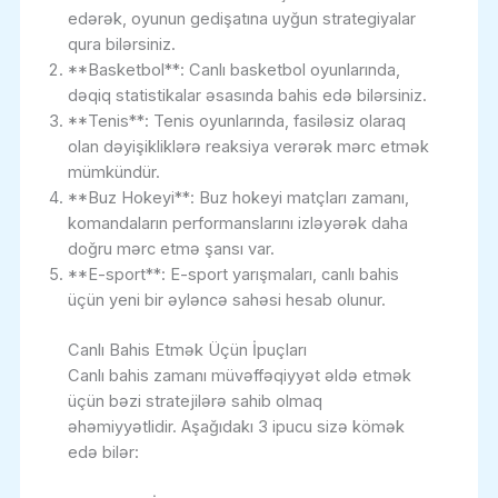
edərək, oyunun gedişatına uyğun strategiyalar
qura bilərsiniz.
**Basketbol**: Canlı basketbol oyunlarında,
dəqiq statistikalar əsasında bahis edə bilərsiniz.
**Tenis**: Tenis oyunlarında, fasiləsiz olaraq
olan dəyişikliklərə reaksiya verərək mərc etmək
mümkündür.
**Buz Hokeyi**: Buz hokeyi matçları zamanı,
komandaların performanslarını izləyərək daha
doğru mərc etmə şansı var.
**E-sport**: E-sport yarışmaları, canlı bahis
üçün yeni bir əyləncə sahəsi hesab olunur.
Canlı Bahis Etmək Üçün İpuçları
Canlı bahis zamanı müvəffəqiyyət əldə etmək
üçün bəzi stratejilərə sahib olmaq
əhəmiyyətlidir. Aşağıdakı 3 ipucu sizə kömək
edə bilər: