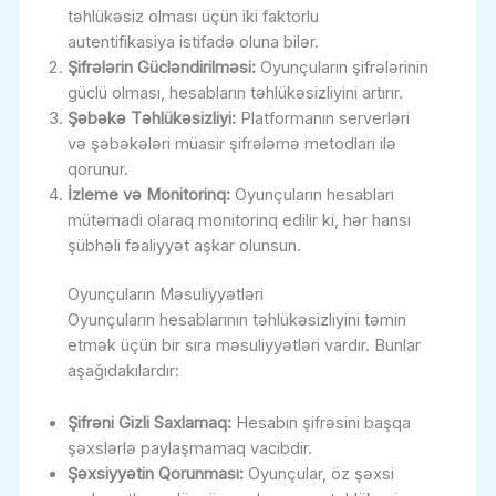
təhlükəsiz olması üçün iki faktorlu
autentifikasiya istifadə oluna bilər.
Şifrələrin Gücləndirilməsi:
Oyunçuların şifrələrinin
güclü olması, hesabların təhlükəsizliyini artırır.
Şəbəkə Təhlükəsizliyi:
Platformanın serverləri
və şəbəkələri müasir şifrələmə metodları ilə
qorunur.
İzleme və Monitorinq:
Oyunçuların hesabları
mütəmadi olaraq monitorinq edilir ki, hər hansı
şübhəli fəaliyyət aşkar olunsun.
Oyunçuların Məsuliyyətləri
Oyunçuların hesablarının təhlükəsizliyini təmin
etmək üçün bir sıra məsuliyyətləri vardır. Bunlar
aşağıdakılardır:
Şifrəni Gizli Saxlamaq:
Hesabın şifrəsini başqa
şəxslərlə paylaşmamaq vacibdir.
Şəxsiyyətin Qorunması:
Oyunçular, öz şəxsi