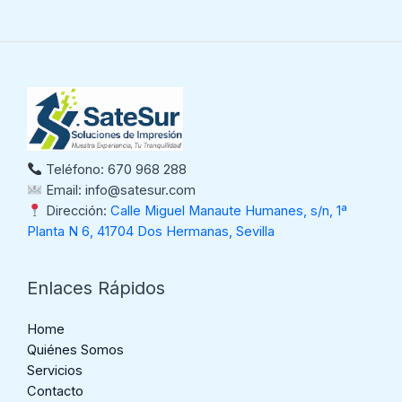
Teléfono: 670 968 288
Email: info@satesur.com
Dirección:
Calle Miguel Manaute Humanes, s/n, 1ª
Planta N 6, 41704 Dos Hermanas, Sevilla
Enlaces Rápidos
Home
Quiénes Somos
Servicios
Contacto