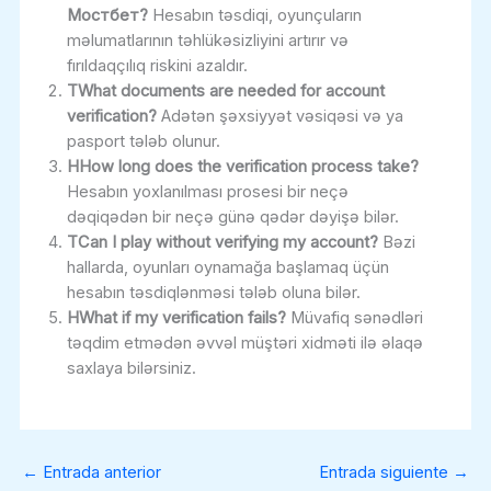
Мостбет?
Hesabın təsdiqi, oyunçuların
məlumatlarının təhlükəsizliyini artırır və
fırıldaqçılıq riskini azaldır.
ТWhat documents are needed for account
verification?
Adətən şəxsiyyət vəsiqəsi və ya
pasport tələb olunur.
НHow long does the verification process take?
Hesabın yoxlanılması prosesi bir neçə
dəqiqədən bir neçə günə qədər dəyişə bilər.
ТCan I play without verifying my account?
Bəzi
hallarda, oyunları oynamağa başlamaq üçün
hesabın təsdiqlənməsi tələb oluna bilər.
НWhat if my verification fails?
Müvafiq sənədləri
təqdim etmədən əvvəl müştəri xidməti ilə əlaqə
saxlaya bilərsiniz.
←
Entrada anterior
Entrada siguiente
→