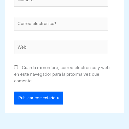
Correo
electrónico*
Web
Guarda mi nombre, correo electrónico y web
en este navegador para la próxima vez que
comente.