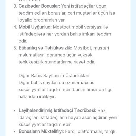
Cazibədar Bonuslar:
Yeni istifadəçilər üçün
təqdim edilən bonuslar, cari müştərilər üçün isə
loyallıq proqramları var.
Mobil Uyğunluq:
Mostbet mobil versiyası ilə
istifadəçilərə hər yerdən bahis imkanı təqdim
edir.
Etibarlılıq və Təhlükəsizlik:
Mostbet, müştəri
məlumatlarını qorumaq üçün yüksək
təhlükəsizlik standartlarına riayət edir.
Digər Bahis Saytlarının Üstünlükləri
Digər bahis saytları da özünəməxsus
xüsusiyyətlər təqdim edir, bunlar arasında figür
hallarıdən irəliləyir:
Layihələndirilmiş İstifadəçi Təcrübəsi:
Bəzi
idarəçilər, istifadəçilərin həyatı asanlaşdıran yeni
xüsusiyyətlər təqdim edir.
Bonusların Müxtəlifliyi:
Fərqli platformalar, fərqli