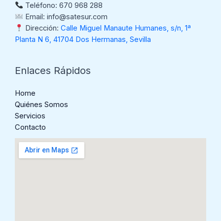
Teléfono: 670 968 288
Email: info@satesur.com
Dirección:
Calle Miguel Manaute Humanes, s/n, 1ª
Planta N 6, 41704 Dos Hermanas, Sevilla
Enlaces Rápidos
Home
Quiénes Somos
Servicios
Contacto