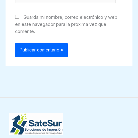
Guarda mi nombre, correo electrónico y web
en este navegador para la próxima vez que
comente.