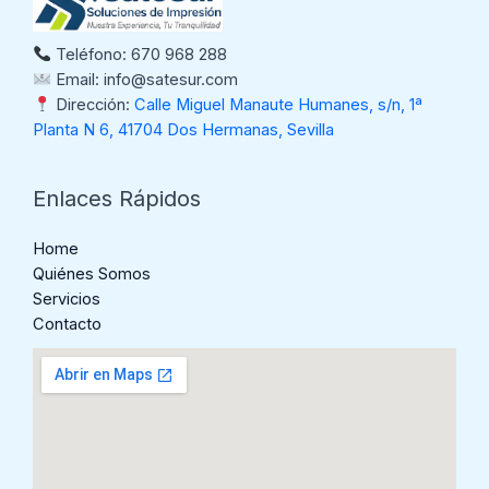
Teléfono: 670 968 288
Email: info@satesur.com
Dirección:
Calle Miguel Manaute Humanes, s/n, 1ª
Planta N 6, 41704 Dos Hermanas, Sevilla
Enlaces Rápidos
Home
Quiénes Somos
Servicios
Contacto