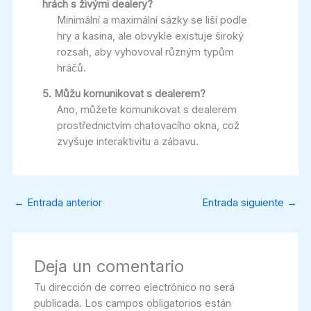
hrách s živými dealery?
Minimální a maximální sázky se liší podle
hry a kasina, ale obvykle existuje široký
rozsah, aby vyhovoval různým typům
hráčů.
5. Můžu komunikovat s dealerem?
Ano, můžete komunikovat s dealerem
prostřednictvím chatovacího okna, což
zvyšuje interaktivitu a zábavu.
←
Entrada anterior
Entrada siguiente
→
Deja un comentario
Tu dirección de correo electrónico no será
publicada.
Los campos obligatorios están