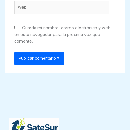
Web
Guarda mi nombre, correo electrónico y web
en este navegador para la próxima vez que
comente.