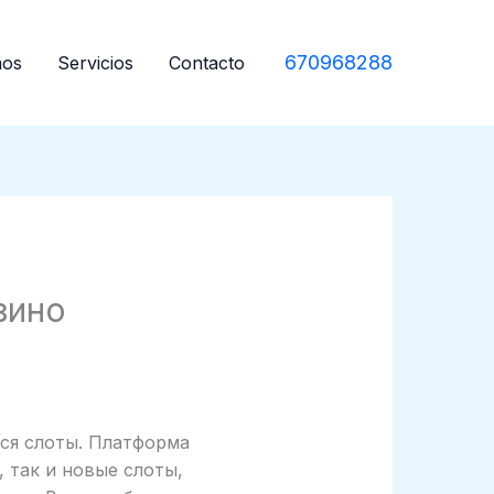
670968288
mos
Servicios
Contacto
зино
ся слоты. Платформа
, так и новые слоты,