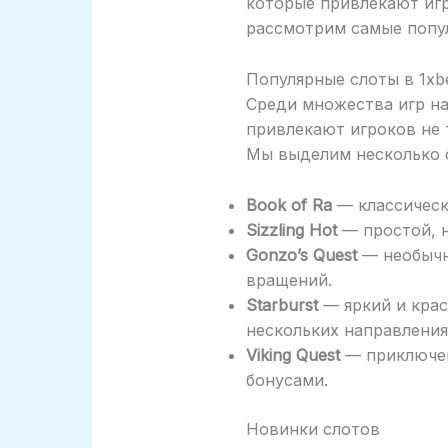
которые привлекают иг
рассмотрим самые попул
Популярные слоты в 1xb
Среди множества игр на
привлекают игроков не 
Мы выделим несколько с
Book of Ra
— классическ
Sizzling Hot
— простой, н
Gonzo’s Quest
— необычн
вращений.
Starburst
— яркий и крас
нескольких направления
Viking Quest
— приключен
бонусами.
Новинки слотов