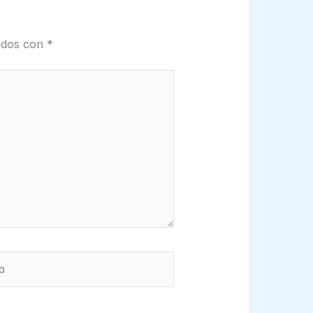
cados con
*