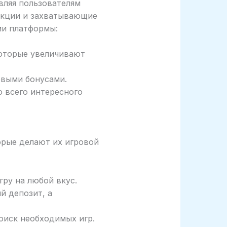
вляя пользователям
нкции и захватывающие
ми платформы:
которые увеличивают
овыми бонусами.
 всего интересного
орые делают их игровой
гру на любой вкус.
й депозит, а
оиск необходимых игр.