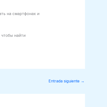
ать на смартфонах и
 чтобы найти
Entrada siguiente
→