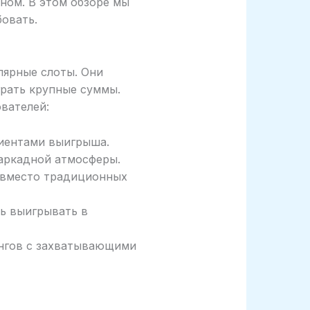
ном. В этом обзоре мы
овать.
лярные слоты. Они
грать крупные суммы.
вателей:
циентами выигрыша.
 аркадной атмосферы.
 вместо традиционных
ь выигрывать в
ингов с захватывающими