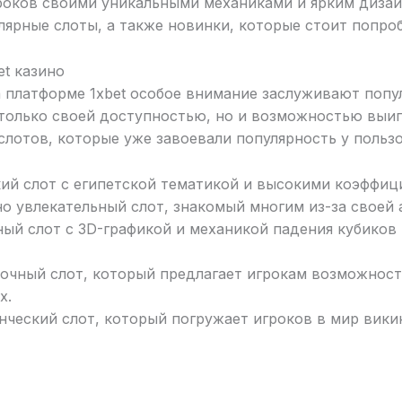
роков своими уникальными механиками и ярким дизай
ярные слоты, а также новинки, которые стоит попроб
et казино
 платформе 1xbet особое внимание заслуживают попу
только своей доступностью, но и возможностью выи
лотов, которые уже завоевали популярность у пользо
ий слот с египетской тематикой и высокими коэффи
о увлекательный слот, знакомый многим из-за своей
ый слот с 3D-графикой и механикой падения кубиков
очный слот, который предлагает игрокам возможност
х.
ческий слот, который погружает игроков в мир вик