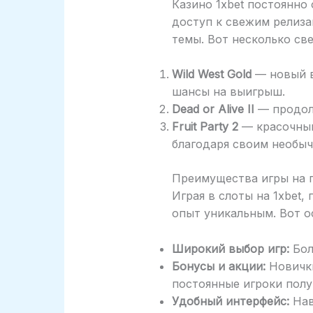
Казино 1xbet постоянно
доступ к свежим релиз
темы. Вот несколько св
Wild West Gold
— новый в
шансы на выигрыш.
Dead or Alive II
— продолж
Fruit Party 2
— красочный
благодаря своим необы
Преимущества игры на п
Играя в слоты на 1xbet
опыт уникальным. Вот 
Широкий выбор игр:
Бол
Бонусы и акции:
Новички
постоянные игроки полу
Удобный интерфейс:
Нав