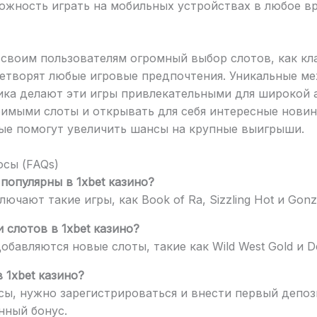
жность играть на мобильных устройствах в любое вр
 своим пользователям огромный выбор слотов, как кла
етворят любые игровые предпочтения. Уникальные мех
ика делают эти игры привлекательными для широкой 
имыми слоты и открывать для себя интересные новин
рые помогут увеличить шансы на крупные выигрыши.
осы (FAQs)
 популярны в 1xbet казино?
чают такие игры, как Book of Ra, Sizzling Hot и Gonzo
и слотов в 1xbet казино?
авляются новые слоты, такие как Wild West Gold и Dead
в 1xbet казино?
сы, нужно зарегистрироваться и внести первый депози
нный бонус.