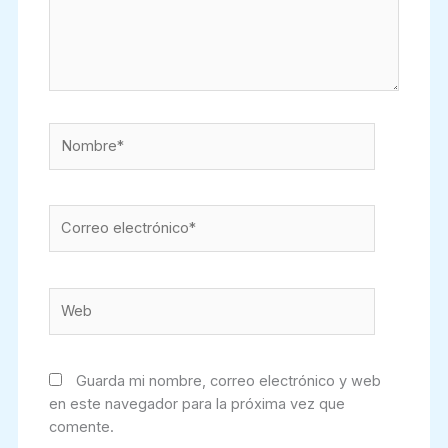
Nombre*
Correo
electrónico*
Web
Guarda mi nombre, correo electrónico y web
en este navegador para la próxima vez que
comente.