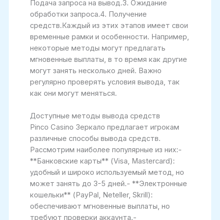
Подача запроса на вывод.3. Ожидание
обработки запроса.4. Получение
средств.Каждый из этих этапов имеет свои
временные рамки и особенности. Например,
некоторые методы могут предлагать
мгновенные выплаты, в то время как другие
могут занять несколько дней. Важно
регулярно проверять условия вывода, так
как они могут меняться.
Доступные методы вывода средств
Pinco Casino Зеркало предлагает игрокам
различные способы вывода средств.
Рассмотрим наиболее популярные из них:-
**Банковские карты** (Visa, Mastercard):
удобный и широко используемый метод, но
может занять до 3-5 дней.- **Электронные
кошельки** (PayPal, Neteller, Skrill):
обеспечивают мгновенные выплаты, но
требуют проверки аккаунта.-