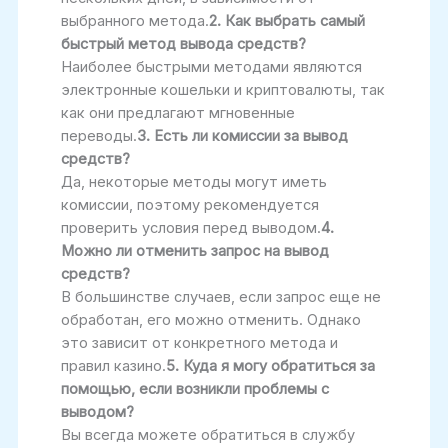
выбранного метода.
2. Как выбрать самый
быстрый метод вывода средств?
Наиболее быстрыми методами являются
электронные кошельки и криптовалюты, так
как они предлагают мгновенные
переводы.
3. Есть ли комиссии за вывод
средств?
Да, некоторые методы могут иметь
комиссии, поэтому рекомендуется
проверить условия перед выводом.
4.
Можно ли отменить запрос на вывод
средств?
В большинстве случаев, если запрос еще не
обработан, его можно отменить. Однако
это зависит от конкретного метода и
правил казино.
5. Куда я могу обратиться за
помощью, если возникли проблемы с
выводом?
Вы всегда можете обратиться в службу