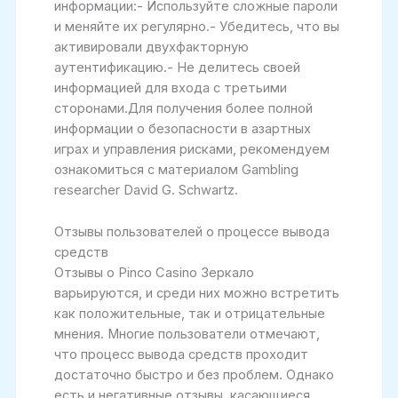
информации:- Используйте сложные пароли
и меняйте их регулярно.- Убедитесь, что вы
активировали двухфакторную
аутентификацию.- Не делитесь своей
информацией для входа с третьими
сторонами.Для получения более полной
информации о безопасности в азартных
играх и управления рисками, рекомендуем
ознакомиться с материалом Gambling
researcher David G. Schwartz.
Отзывы пользователей о процессе вывода
средств
Отзывы о Pinco Casino Зеркало
варьируются, и среди них можно встретить
как положительные, так и отрицательные
мнения. Многие пользователи отмечают,
что процесс вывода средств проходит
достаточно быстро и без проблем. Однако
есть и негативные отзывы, касающиеся