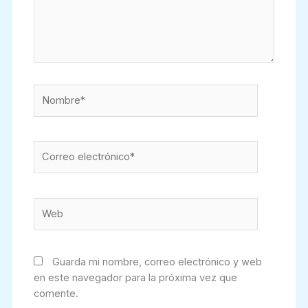
Nombre*
Correo
electrónico*
Web
Guarda mi nombre, correo electrónico y web
en este navegador para la próxima vez que
comente.