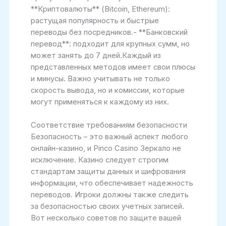
**Криптовалюты** (Bitcoin, Ethereum):
растущая популярность и быстрые
переводы без посредников.- **Банковский
перевод**: подходит для крупных сумм, но
может занять до 7 дней.Каждый из
представленных методов имеет свои плюсы
и минусы. Важно учитывать не только
скорость вывода, но и комиссии, которые
могут применяться к каждому из них.
Соответствие требованиям безопасности
Безопасность – это важный аспект любого
онлайн-казино, и Pinco Casino Зеркало не
исключение. Казино следует строгим
стандартам защиты данных и шифрования
информации, что обеспечивает надежность
переводов. Игроки должны также следить
за безопасностью своих учетных записей.
Вот несколько советов по защите вашей