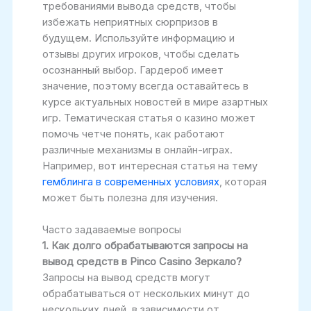
требованиями вывода средств, чтобы
избежать неприятных сюрпризов в
будущем. Используйте информацию и
отзывы других игроков, чтобы сделать
осознанный выбор. Гардероб имеет
значение, поэтому всегда оставайтесь в
курсе актуальных новостей в мире азартных
игр. Тематическая статья о казино может
помочь четче понять, как работают
различные механизмы в онлайн-играх.
Например, вот интересная статья на тему
гемблинга в современных условиях
, которая
может быть полезна для изучения.
Часто задаваемые вопросы
1. Как долго обрабатываются запросы на
вывод средств в Pinco Casino Зеркало?
Запросы на вывод средств могут
обрабатываться от нескольких минут до
нескольких дней, в зависимости от