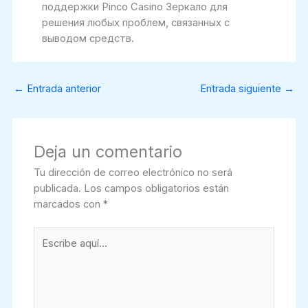
поддержки Pinco Casino Зеркало для
решения любых проблем, связанных с
выводом средств.
←
Entrada anterior
Entrada siguiente
→
Deja un comentario
Tu dirección de correo electrónico no será
publicada.
Los campos obligatorios están
marcados con
*
Escribe
aquí...