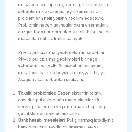
məqalədə, pin-up pul çıxarma gecikmələrinin
səbəblərini araşdıracaq, eyni zamanda bu
problemlərin həlli yollarını təqdim edəcəyik.
Problemin nədən qaynaqlandığını anlamadan,
düzgün tədbirlər görmək çətin ola bilər. İndi bu
məsələləri daha ətraflı incələyək.
Pin-up pul çıxarma gecikmələrinin səbəbləri
Pin-up pul çıxarma gecikmələri bir neçə
səbəbdən irəli gəlir. Bu səbəbləri anlamaq,
məsələnin həllində böyük əhəmiyyət daşıyır.
Aşağıda əsas səbəbləri sıralayırıq:
Texniki problemlər
: Bəzən sistemin texniki
qüsurları pul çıxarmağa mane ola bilər. Bu,
server problemləri və platforma ilə bağlı digər
çətinliklərdən qaynaqlana bilər.
Bank hesabı məsələləri
: Pul çıxarmaq istədiyiniz
bank hesabının təsdiq olunmaması və ya