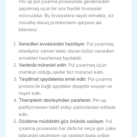
Pin-up pul çıxarma prosesində gecikmədən
qaçınmaq üçün bir sıra faydalı tövsiyələr
mövcuddur. Bu tövsiyələrə riayət etməklə, siz
müvafiq olaraq problemlərin qarşısını ala
bilərsiniz:
Sənədləri əvvəlcədən hazırlayın
: Pul çıxarmaq
istədiyiniz zaman tələb olunan bütün sənədləri
əvvəldən hazırlamaq faydalıdır.
Vaxtında müraciət edin
: Pul çıxarmaq üçün
mümkün olduğu qədər tez müraciət edin.
Təqdimat qaydalarına əməl edin
: Pul çıxarma
prosesi ilə bağlı qaydaları diqqətlə oxuyun və
riayət edin.
Themplerin dəstəyindən yararlanın
: Pin-up
platformasının təklif etdiyi şablonlardan istifadə
edin.
Gözləmə müddətini göz önündə saxlayın
: Pul
çıxarma prosesinin hər dəfə bir neçə gün çəkə
biləcəyini unutmayın və vaxtınızı buna uyğun