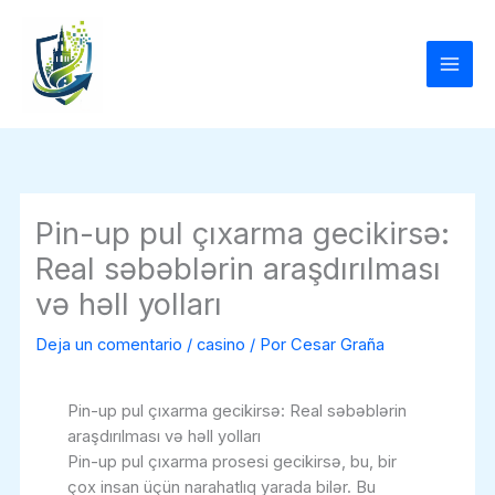
Ir
al
contenido
Pin-up pul çıxarma gecikirsə:
Real səbəblərin araşdırılması
və həll yolları
Deja un comentario
/
casino
/ Por
Cesar Graña
Pin-up pul çıxarma gecikirsə: Real səbəblərin
araşdırılması və həll yolları
Pin-up pul çıxarma prosesi gecikirsə, bu, bir
çox insan üçün narahatlıq yarada bilər. Bu