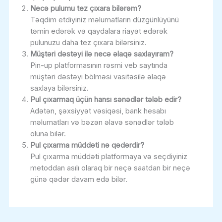
Necə pulumu tez çıxara bilərəm?
Təqdim etdiyiniz məlumatların düzgünlüyünü
təmin edərək və qaydalara riayət edərək
pulunuzu daha tez çıxara bilərsiniz.
Müştəri dəstəyi ilə necə əlaqə saxlayıram?
Pin-up platformasının rəsmi veb saytında
müştəri dəstəyi bölməsi vasitəsilə əlaqə
saxlaya bilərsiniz.
Pul çıxarmaq üçün hansı sənədlər tələb edir?
Adətən, şəxsiyyət vəsiqəsi, bank hesabı
məlumatları və bəzən əlavə sənədlər tələb
oluna bilər.
Pul çıxarma müddəti nə qədərdir?
Pul çıxarma müddəti platformaya və seçdiyiniz
metoddan asılı olaraq bir neçə saatdan bir neçə
günə qədər davam edə bilər.