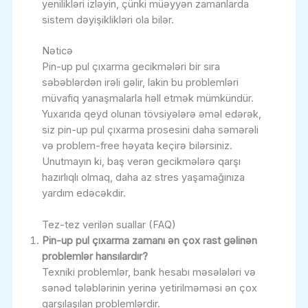
yenilikləri izləyin, çünki müəyyən zamanlarda
sistem dəyişiklikləri ola bilər.
Nəticə
Pin-up pul çıxarma gecikmələri bir sıra
səbəblərdən irəli gəlir, lakin bu problemləri
müvafiq yanaşmalarla həll etmək mümkündür.
Yuxarıda qeyd olunan tövsiyələrə əməl edərək,
siz pin-up pul çıxarma prosesini daha səmərəli
və problem-free həyata keçirə bilərsiniz.
Unutmayın ki, baş verən gecikmələrə qarşı
hazırlıqlı olmaq, daha az stres yaşamağınıza
yardım edəcəkdir.
Tez-tez verilən suallar (FAQ)
Pin-up pul çıxarma zamanı ən çox rast gəlinən
problemlər hansılardır?
Texniki problemlər, bank hesabı məsələləri və
sənəd tələblərinin yerinə yetirilməməsi ən çox
qarşılaşılan problemlərdir.