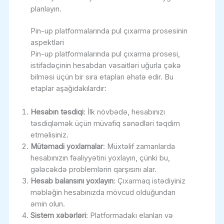
planlayın.
Pin-up platformalarında pul çıxarma prosesinin
aspektləri
Pin-up platformalarında pul çıxarma prosesi,
istifadəçinin hesabdan vəsaitləri uğurla çəkə
bilməsi üçün bir sıra etapları əhatə edir. Bu
etaplar aşağıdakılardır:
Hesabın təsdiqi
: İlk növbədə, hesabınızı
təsdiqləmək üçün müvafiq sənədləri təqdim
etməlisiniz.
Mütəmadi yoxlamalar
: Müxtəlif zamanlarda
hesabınızın fəaliyyətini yoxlayın, çünki bu,
gələcəkdə problemlərin qarşısını alar.
Hesab balansını yoxlayın
: Çıxarmaq istədiyiniz
məbləğin hesabınızda mövcud olduğundan
əmin olun.
Sistem xəbərləri
: Platformadakı elanları və