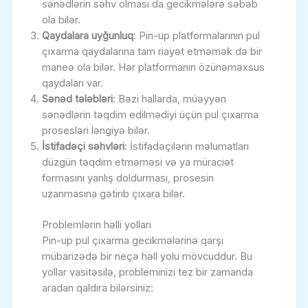
sənədlərin səhv olması da gecikmələrə səbəb
ola bilər.
Qaydalara uyğunluq
: Pin-up platformalarının pul
çıxarma qaydalarına tam riayət etməmək də bir
maneə ola bilər. Hər platformanın özünəməxsus
qaydaları var.
Sənəd tələbləri
: Bəzi hallarda, müəyyən
sənədlərin təqdim edilmədiyi üçün pul çıxarma
prosesləri ləngiyə bilər.
İstifadəçi səhvləri
: İstifadəçilərin məlumatları
düzgün təqdim etməməsi və ya müraciət
formasını yanlış doldurması, prosesin
uzanmasına gətirib çıxara bilər.
Problemlərin həlli yolları
Pin-up pul çıxarma gecikmələrinə qarşı
mübarizədə bir neçə həll yolu mövcuddur. Bu
yollar vasitəsilə, probleminizi tez bir zamanda
aradan qaldıra bilərsiniz: