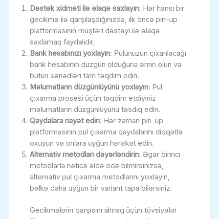
Dəstək xidməti ilə əlaqə saxlayın
: Hər hansı bir
gecikmə ilə qarşılaşdığınızda, ilk öncə pin-up
platformasının müştəri dəstəyi ilə əlaqə
saxlamaq faydalıdır.
Bank hesabınızı yoxlayın
: Pulunuzun çıxarılacağı
bank hesabının düzgün olduğuna əmin olun və
bütün sənədləri tam təqdim edin.
Məlumatların düzgünlüyünü yoxlayın
: Pul
çıxarma prosesi üçün təqdim etdiyiniz
məlumatların düzgünlüyünü təsdiq edin.
Qaydalara riayət edin
: Hər zaman pin-up
platformasının pul çıxarma qaydalarını diqqətlə
oxuyun və onlara uyğun hərəkət edin.
Alternativ metodları dəyərləndirin
: Əgər birinci
metodlarla nəticə əldə edə bilmirsinizsə,
alternativ pul çıxarma metodlarını yoxlayın,
bəlkə daha uyğun bir variant tapa bilərsiniz.
Gecikmələrin qarşısını almaq üçün tövsiyələr