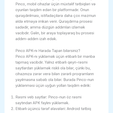
Pinco, mobil cihazlar üçün müxtəlif tətbiqləri və
oyunları təqdim edən bir platformadır. Onun
quraşdırılması, istifadəçilərə daha çox məzmun
əldə etməyə imkan verir. Quraşdırma prosesi
sadədir, amma düzgün addımları izləmək
vacibdir. Gəlin, bir araya toplayaraq bu prosesi
addım-addım izah edək.
Pinco APK-nı Harada Tapan bilərsiniz?
Pinco APK-nı yükləmək üçün etibarlı bir mənbə
tapmaq vacibdir. Yalnız etibarlı qeyri-rəsmi
saytlardan yükləmək riskli ola bilər, çünki bu,
cihazınıza zərər verə bilən zərərli proqramların
yayılmasına səbəb ola bilər. Burada Pinco-nun
yüklənməsi üçün uyğun yolları təqdim edirik:
Rəsmi veb saytlar: Pinco-nun öz rəsmi
saytından APK faylını yükləmək.
Etibarlı üçüncü tərəf əlavələri: Android tətbiq