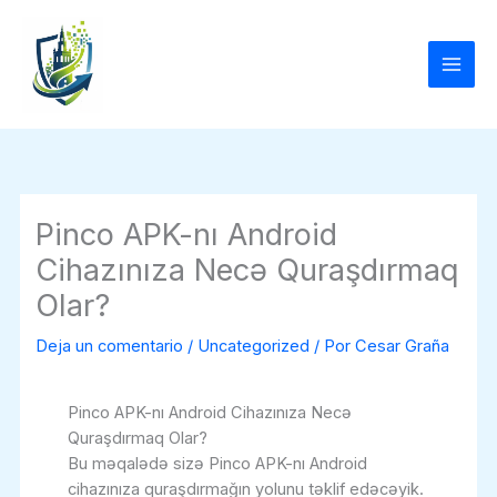
Ir
al
contenido
Pinco APK-nı Android
Cihazınıza Necə Quraşdırmaq
Olar?
Deja un comentario
/
Uncategorized
/ Por
Cesar Graña
Pinco APK-nı Android Cihazınıza Necə
Quraşdırmaq Olar?
Bu məqalədə sizə Pinco APK-nı Android
cihazınıza quraşdırmağın yolunu təklif edəcəyik.