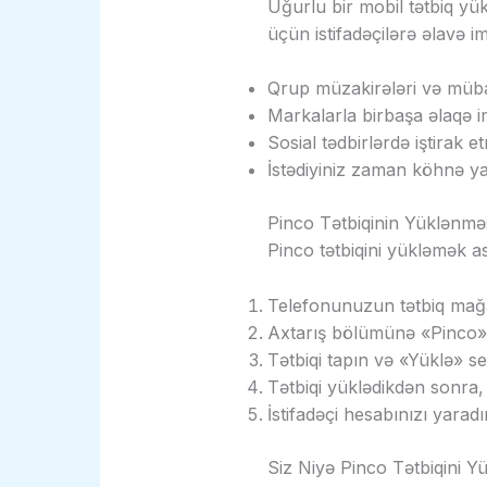
Uğurlu bir mobil tətbiq y
üçün istifadəçilərə əlavə i
Qrup müzakirələri və müb
Markalarla birbaşa əlaqə i
Sosial tədbirlərdə iştirak e
İstədiyiniz zaman köhnə ya
Pinco Tətbiqinin Yüklənmə
Pinco tətbiqini yükləmək as
Telefonunuzun tətbiq mağa
Axtarış bölümünə «Pinco»
Tətbiqi tapın və «Yüklə» se
Tətbiqi yüklədikdən sonra,
İstifadəçi hesabınızı yara
Siz Niyə Pinco Tətbiqini Yü