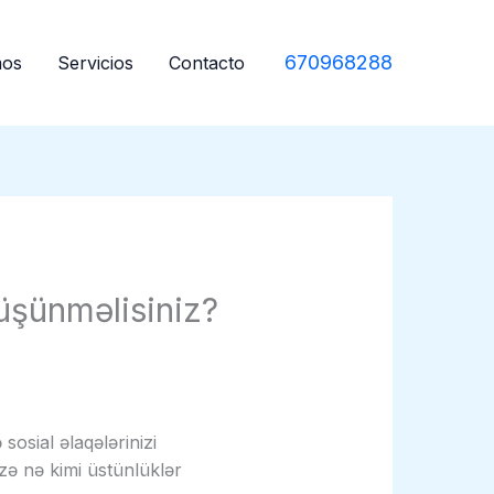
670968288
mos
Servicios
Contacto
şünməlisiniz?
sosial əlaqələrinizi
zə nə kimi üstünlüklər