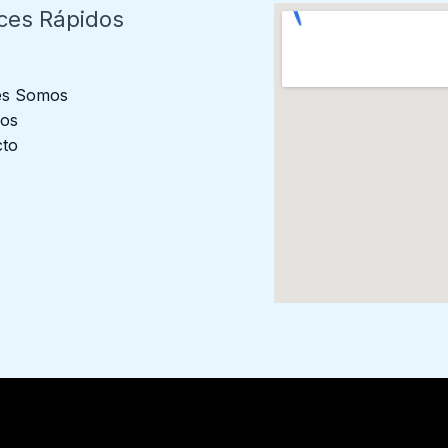
ces Rápidos
es Somos
ios
cto