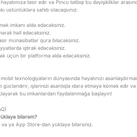
əyatımıza təsir edir və Pinco tətbiqi bu dəyişikliklər arasınd
kı üstünlüklərə sahib olacaqsınız:
rmək imkanı əldə edəcəksiniz.
mərəli həll edəcəksiniz.
asir münasibətlər qura biləcəksiniz.
iyyətlərdə iştirak edəcəksiniz.
mək üçün bir platforma əldə edəcəksiniz.
i, mobil texnologiyaların dünyasında həyatınızı asanlaşdır
izi gücləndirir, işlərinizi asanlıqla idarə etməyə kömək edir 
 yükləyərək bu imkanlardan faydalanmağa başlayın!
AQ)
 yükləyə bilərəm?
y və ya App Store-dan yükləyə bilərsiniz.