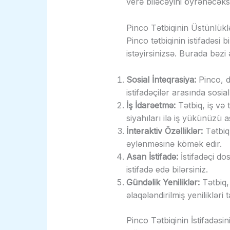
verə biləcəyini öyrənəcəksi
Pinco Tətbiqinin Üstünlükl
Pinco tətbiqinin istifadəsi
istəyirsinizsə. Burada bəzi 
Sosial İnteqrasiya:
Pinco, d
istifadəçilər arasında sosia
İş İdarəetmə:
Tətbiq, iş və 
siyahıları ilə iş yükünüzü a
İnteraktiv Özəlliklər:
Tətbiq 
əylənməsinə kömək edir.
Asan İstifadə:
İstifadəçi do
istifadə edə bilərsiniz.
Gündəlik Yeniliklər:
Tətbiq, 
əlaqələndirilmiş yenilikləri
Pinco Tətbiqinin İstifadəsi