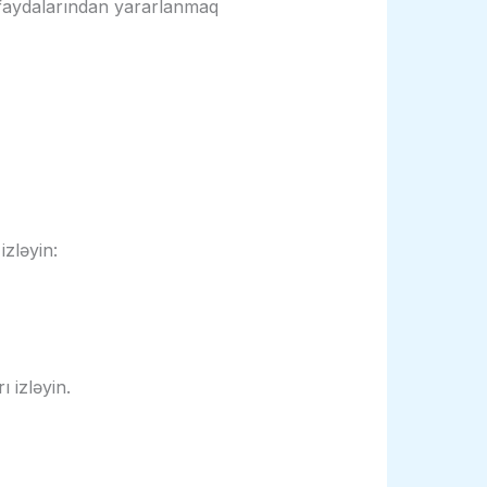
 faydalarından yararlanmaq
izləyin:
 izləyin.