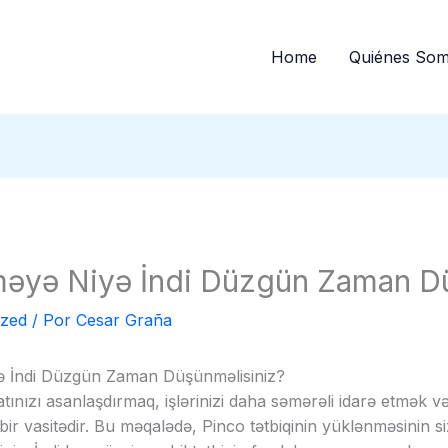
Home
Quiénes So
əyə Niyə İndi Düzgün Zaman Dü
ized
/ Por
Cesar Graña
 İndi Düzgün Zaman Düşünməlisiniz?
tınızı asanlaşdırmaq, işlərinizi daha səmərəli idarə etmək və 
 vasitədir. Bu məqalədə, Pinco tətbiqinin yüklənməsinin si