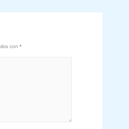
cados con
*