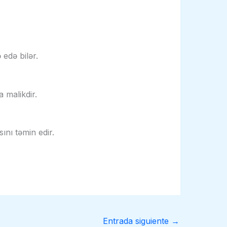
ə edə bilər.
 malikdir.
ını təmin edir.
Entrada siguiente
→