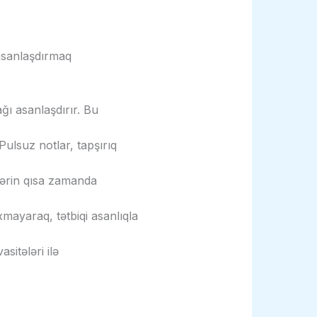
 asanlaşdırmaq
ğı asanlaşdırır. Bu
 Pulsuz notlar, tapşırıq
çilərin qısa zamanda
xmayaraq, tətbiqi asanlıqla
sitələri ilə