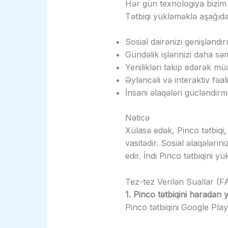
Hər gün texnologiya bizim h
Tətbiqi yükləməklə aşağıda
Sosial dairənizi genişləndi
Gündəlik işlərinizi daha sə
Yenilikləri takip edərək mü
Əyləncəli və interaktiv fəal
İnsani əlaqələri gücləndir
Nəticə
Xülasə edək, Pinco tətbiq
vasitədir. Sosial əlaqələrin
edir. İndi Pinco tətbiqini
Tez-tez Verilən Suallar (F
1. Pinco tətbiqini haradan
Pinco tətbiqini Google Pla