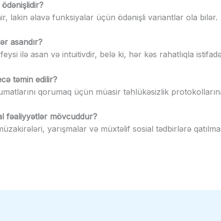
ödənişlidir?
r, lakin əlavə funksiyalar üçün ödənişli variantlar ola bilər.
dər asandır?
feysi ilə asan və intuitivdir, belə ki, hər kəs rahatlıqla istifad
ecə təmin edilir?
əlumatlarını qorumaq üçün müasir təhlükəsizlik protokollarına
al fəaliyyətlər mövcuddur?
müzakirələri, yarışmalar və müxtəlif sosial tədbirlərə qatılmas