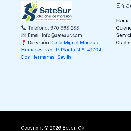
Enla
Home
Quién
Teléfono: 670 968 288
Servic
Email: info@satesur.com
Conta
Dirección:
Calle Miguel Manaute
Humanes, s/n, 1ª Planta N 6, 41704
Dos Hermanas, Sevilla
Copyright © 2026 Epson Ok