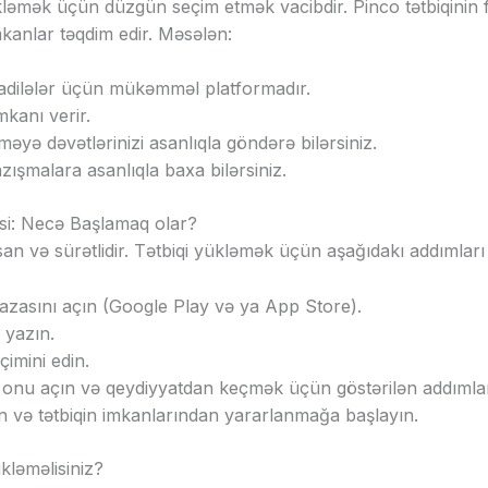
ükləmək üçün düzgün seçim etmək vacibdir. Pinco tətbiqinin
mkanlar təqdim edir. Məsələn:
adilələr üçün mükəmməl platformadır.
mkanı verir.
tməyə dəvətlərinizi asanlıqla göndərə bilərsiniz.
zışmalara asanlıqla baxa bilərsiniz.
si: Necə Başlamaq olar?
an və sürətlidir. Tətbiqi yükləmək üçün aşağıdakı addımları 
zasını açın (Google Play və ya App Store).
 yazın.
çimini edin.
 onu açın və qeydiyyatdan keçmək üçün göstərilən addımları
dın və tətbiqin imkanlarından yararlanmağa başlayın.
kləməlisiniz?