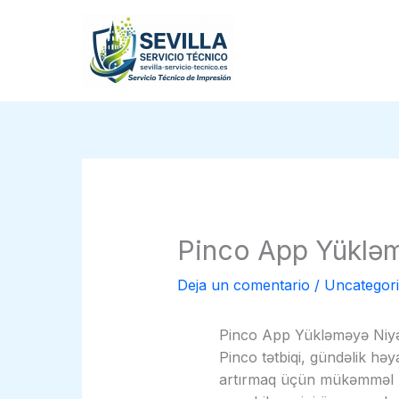
Ir
al
contenido
Pinco App Yükləm
Deja un comentario
/
Uncategor
Pinco App Yükləməyə Niyə
Pinco tətbiqi, gündəlik həya
artırmaq üçün mükəmməl bir