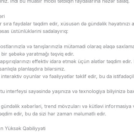
niz. İndi bu müasir mobil tətbiqin faydalarına nəzər salaq.
əri
 bir sıra faydalar təqdim edir, xüsusən də gündəlik həyatınızı
əsas üstünlüklərini sadalayırıq:
ostlarınızla və tanışlarınızla mütəmadi olaraq əlaqə saxlama
l bir şəbəkə yaratmağı təşviq edir.
tapşırıqlarınızı effektiv idarə etmək üçün alətlər təqdim edir.
sanlıqla planlaşdıra bilərsiniz.
interaktiv oyunlar və fəaliyyətlər təklif edir, bu da istifadə
stu interfeysi sayəsində yaşınıza və texnologiya biliyinizə ba
gündəlik xəbərləri, trend mövzuları və kütləvi informasiya va
 təqdim edir, bu da sizi hər zaman məlumatlı edir.
nin Yüksək Qabiliyyəti