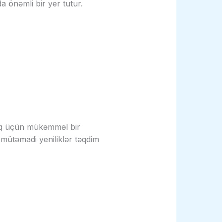
a önəmli bir yer tutur.
maq üçün mükəmməl bir
və mütəmadi yeniliklər təqdim