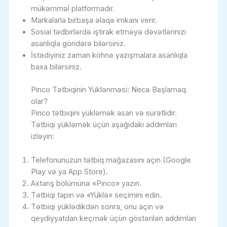
mükəmməl platformadır.
Markalarla birbaşa əlaqə imkanı verir.
Sosial tədbirlərdə iştirak etməyə dəvətlərinizi
asanlıqla göndərə bilərsiniz.
İstədiyiniz zaman köhnə yazışmalara asanlıqla
baxa bilərsiniz.
Pinco Tətbiqinin Yüklənməsi: Necə Başlamaq
olar?
Pinco tətbiqini yükləmək asan və sürətlidir.
Tətbiqi yükləmək üçün aşağıdakı addımları
izləyin:
Telefonunuzun tətbiq mağazasını açın (Google
Play və ya App Store).
Axtarış bölümünə «Pinco» yazın.
Tətbiqi tapın və «Yüklə» seçimini edin.
Tətbiqi yüklədikdən sonra, onu açın və
qeydiyyatdan keçmək üçün göstərilən addımları