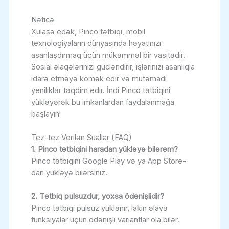
Nəticə
Xülasə edək, Pinco tətbiqi, mobil
texnologiyaların dünyasında həyatınızı
asanlaşdırmaq üçün mükəmməl bir vasitədir.
Sosial əlaqələrinizi gücləndirir, işlərinizi asanlıqla
idarə etməyə kömək edir və mütəmadi
yeniliklər təqdim edir. İndi Pinco tətbiqini
yükləyərək bu imkanlardan faydalanmağa
başlayın!
Tez-tez Verilən Suallar (FAQ)
1. Pinco tətbiqini haradan yükləyə bilərəm?
Pinco tətbiqini Google Play və ya App Store-
dan yükləyə bilərsiniz.
2. Tətbiq pulsuzdur, yoxsa ödənişlidir?
Pinco tətbiqi pulsuz yüklənir, lakin əlavə
funksiyalar üçün ödənişli variantlar ola bilər.