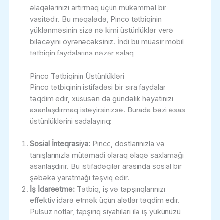
əlaqələrinizi artırmaq üçün mükəmməl bir
vasitədir. Bu məqalədə, Pinco tətbiqinin
yüklənməsinin sizə nə kimi üstünlüklər verə
biləcəyini öyrənəcəksiniz. İndi bu müasir mobil
tətbiqin faydalarına nəzər salaq.
Pinco Tətbiqinin Üstünlükləri
Pinco tətbiqinin istifadəsi bir sıra faydalar
təqdim edir, xüsusən də gündəlik həyatınızı
asanlaşdırmaq istəyirsinizsə. Burada bəzi əsas
üstünlüklərini sadalayırıq:
Sosial İnteqrasiya:
Pinco, dostlarınızla və
tanışlarınızla mütəmadi olaraq əlaqə saxlamağı
asanlaşdırır. Bu istifadəçilər arasında sosial bir
şəbəkə yaratmağı təşviq edir.
İş İdarəetmə:
Tətbiq, iş və tapşırıqlarınızı
effektiv idarə etmək üçün alətlər təqdim edir.
Pulsuz notlar, tapşırıq siyahıları ilə iş yükünüzü