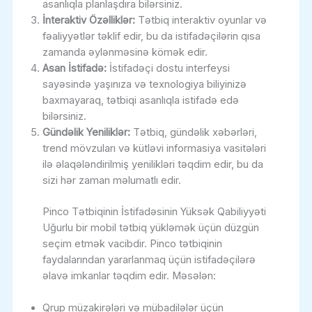
asanlıqla planlaşdıra bilərsiniz.
İnteraktiv Özəlliklər:
Tətbiq interaktiv oyunlar və
fəaliyyətlər təklif edir, bu da istifadəçilərin qısa
zamanda əylənməsinə kömək edir.
Asan İstifadə:
İstifadəçi dostu interfeysi
sayəsində yaşınıza və texnologiya biliyinizə
baxmayaraq, tətbiqi asanlıqla istifadə edə
bilərsiniz.
Gündəlik Yeniliklər:
Tətbiq, gündəlik xəbərləri,
trend mövzuları və kütləvi informasiya vasitələri
ilə əlaqələndirilmiş yenilikləri təqdim edir, bu da
sizi hər zaman məlumatlı edir.
Pinco Tətbiqinin İstifadəsinin Yüksək Qabiliyyəti
Uğurlu bir mobil tətbiq yükləmək üçün düzgün
seçim etmək vacibdir. Pinco tətbiqinin
faydalarından yararlanmaq üçün istifadəçilərə
əlavə imkanlar təqdim edir. Məsələn:
Qrup müzakirələri və mübadilələr üçün