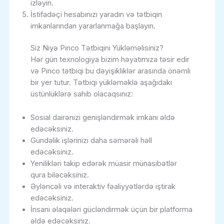
izləyin.
İstifadəçi hesabınızı yaradın və tətbiqin
imkanlarından yararlanmağa başlayın.
Siz Niyə Pinco Tətbiqini Yükləməlisiniz?
Hər gün texnologiya bizim həyatımıza təsir edir
və Pinco tətbiqi bu dəyişikliklər arasında önəmli
bir yer tutur. Tətbiqi yükləməklə aşağıdakı
üstünlüklərə sahib olacaqsınız:
Sosial dairənizi genişləndirmək imkanı əldə
edəcəksiniz.
Gündəlik işlərinizi daha səmərəli həll
edəcəksiniz.
Yenilikləri takip edərək müasir münasibətlər
qura biləcəksiniz.
Əyləncəli və interaktiv fəaliyyətlərdə iştirak
edəcəksiniz.
İnsani əlaqələri gücləndirmək üçün bir platforma
əldə edəcəksiniz.