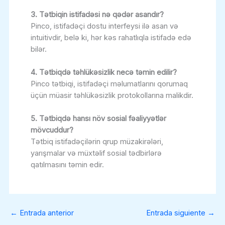
3. Tətbiqin istifadəsi nə qədər asandır?
Pinco, istifadəçi dostu interfeysi ilə asan və
intuitivdir, belə ki, hər kəs rahatlıqla istifadə edə
bilər.
4. Tətbiqdə təhlükəsizlik necə təmin edilir?
Pinco tətbiqi, istifadəçi məlumatlarını qorumaq
üçün müasir təhlükəsizlik protokollarına malikdir.
5. Tətbiqdə hansı növ sosial fəaliyyətlər
mövcuddur?
Tətbiq istifadəçilərin qrup müzakirələri,
yarışmalar və müxtəlif sosial tədbirlərə
qatılmasını təmin edir.
←
Entrada anterior
Entrada siguiente
→