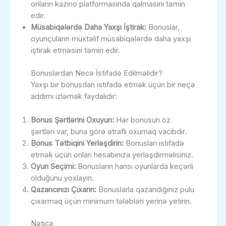
onların kazino platformasında qalmasını təmin
edir.
Müsabiqələrdə Daha Yaxşı İştirak:
Bonuslar,
oyunçuların müxtəlif müsabiqələrdə daha yaxşı
iştirak etməsini təmin edir.
Bonuslardan Necə İstifadə Edilməlidir?
Yaxşı bir bonusdan istifadə etmək üçün bir neçə
addımı izləmək faydalıdır:
Bonus Şərtlərini Oxuyun:
Hər bonusun öz
şərtləri var, buna görə ətraflı oxumaq vacibdir.
Bonus Tətbiqini Yerləşdirin:
Bonusları istifadə
etmək üçün onları hesabınıza yerləşdirməlisiniz.
Oyun Seçimi:
Bonusların hansı oyunlarda keçərli
olduğunu yoxlayın.
Qazancınızı Çıxarın:
Bonuslarla qazandığınız pulu
çıxarmaq üçün minimum tələbləri yerinə yetirin.
Nəticə