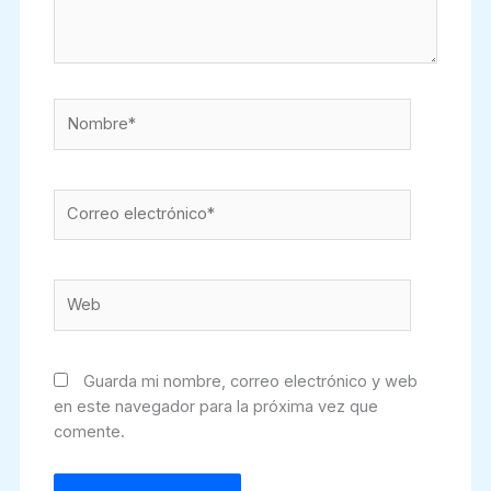
Nombre*
Correo
electrónico*
Web
Guarda mi nombre, correo electrónico y web
en este navegador para la próxima vez que
comente.