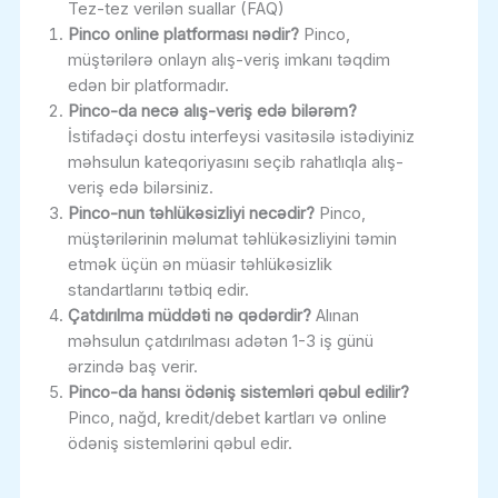
Tez-tez verilən suallar (FAQ)
Pinco online platforması nədir?
Pinco,
müştərilərə onlayn alış-veriş imkanı təqdim
edən bir platformadır.
Pinco-da necə alış-veriş edə bilərəm?
İstifadəçi dostu interfeysi vasitəsilə istədiyiniz
məhsulun kateqoriyasını seçib rahatlıqla alış-
veriş edə bilərsiniz.
Pinco-nun təhlükəsizliyi necədir?
Pinco,
müştərilərinin məlumat təhlükəsizliyini təmin
etmək üçün ən müasir təhlükəsizlik
standartlarını tətbiq edir.
Çatdırılma müddəti nə qədərdir?
Alınan
məhsulun çatdırılması adətən 1-3 iş günü
ərzində baş verir.
Pinco-da hansı ödəniş sistemləri qəbul edilir?
Pinco, nağd, kredit/debet kartları və online
ödəniş sistemlərini qəbul edir.