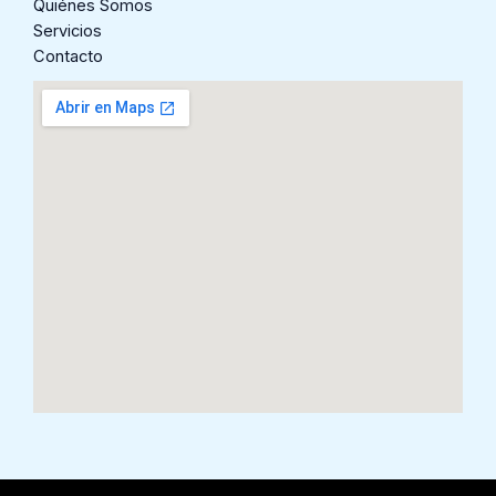
Quiénes Somos
Servicios
Contacto