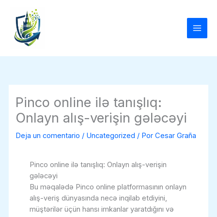
Ir
al
contenido
Pinco online ilə tanışlıq:
Onlayn alış-verişin gələcəyi
Deja un comentario
/
Uncategorized
/ Por
Cesar Graña
Pinco online ilə tanışlıq: Onlayn alış-verişin
gələcəyi
Bu məqalədə Pinco online platformasının onlayn
alış-veriş dünyasında necə inqilab etdiyini,
müştərilər üçün hansı imkanlar yaratdığını və