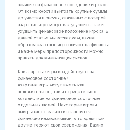
влияние на финансовое поведение игроков.
От возможности выиграть крупные суммы
до участия в рисках, связанных с потерей,
азартные игры могут как улучшить, так и
ухудшить финансовое положение игрока. В
данной статье мы исследуем, каким
образом азартные игры влияют на финансы,
и какие меры предосторожности можно
принять для минимизации рисков.
Как азартные игры воздействуют на
финансовое состояние?
Азартные игры могут иметь как
положительное, так и отрицательное
воздействие на финансовое состояние
отдельных людей. Некоторые игроки
выигрывают в казино и становятся
финансово независимыми, в то время как
другие теряют свои сбережения. Важно