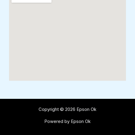
Copyright © 2026 Epson Ok
Powered by Epson Ok