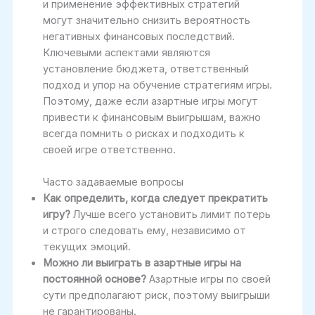
и применение эффективных стратегий
могут значительно снизить вероятность
негативных финансовых последствий.
Ключевыми аспектами являются
установление бюджета, ответственный
подход и упор на обучение стратегиям игры.
Поэтому, даже если азартные игры могут
привести к финансовым выигрышам, важно
всегда помнить о рисках и подходить к
своей игре ответственно.
Часто задаваемые вопросы
Как определить, когда следует прекратить
игру?
Лучше всего установить лимит потерь
и строго следовать ему, независимо от
текущих эмоций.
Можно ли выиграть в азартные игры на
постоянной основе?
Азартные игры по своей
сути предполагают риск, поэтому выигрыши
не гарантированы.