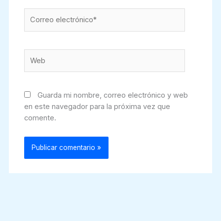
Correo
electrónico*
Web
Guarda mi nombre, correo electrónico y web
en este navegador para la próxima vez que
comente.