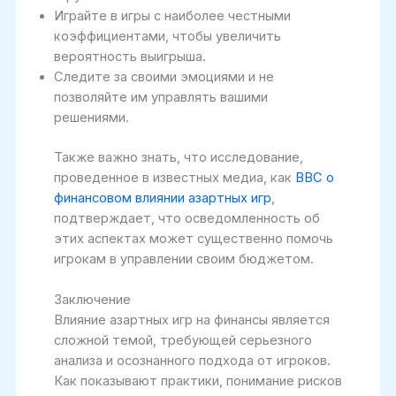
Играйте в игры с наиболее честными
коэффициентами, чтобы увеличить
вероятность выигрыша.
Следите за своими эмоциями и не
позволяйте им управлять вашими
решениями.
Также важно знать, что исследование,
проведенное в известных медиа, как
BBC о
финансовом влиянии азартных игр
,
подтверждает, что осведомленность об
этих аспектах может существенно помочь
игрокам в управлении своим бюджетом.
Заключение
Влияние азартных игр на финансы является
сложной темой, требующей серьезного
анализа и осознанного подхода от игроков.
Как показывают практики, понимание рисков