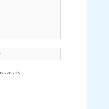
ue comente.