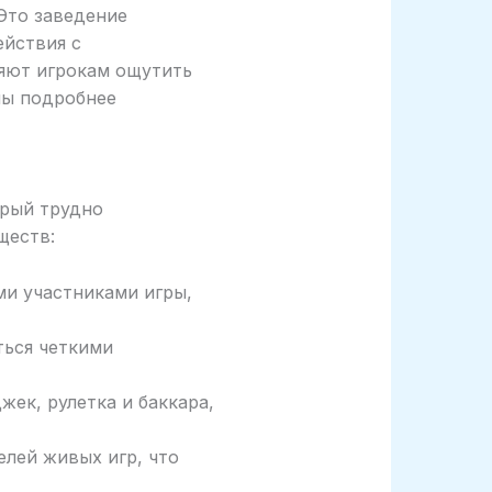
Это заведение
ействия с
яют игрокам ощутить
мы подробнее
орый трудно
ществ:
ми участниками игры,
ься четкими
жек, рулетка и баккара,
елей живых игр, что