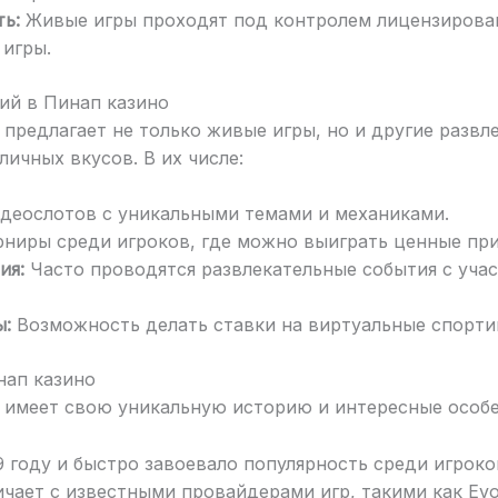
ть:
Живые игры проходят под контролем лицензирова
 игры.
ий в Пинап казино
 предлагает не только живые игры, но и другие развл
ичных вкусов. В их числе:
деослотов с уникальными темами и механиками.
рниры среди игроков, где можно выиграть ценные при
ия:
Часто проводятся развлекательные события с уча
ы:
Возможность делать ставки на виртуальные спорти
нап казино
 имеет свою уникальную историю и интересные особе
9 году и быстро завоевало популярность среди игроко
ает с известными провайдерами игр, такими как Evolu