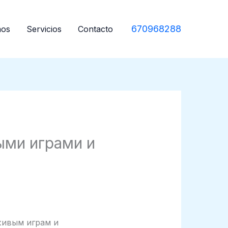
670968288
mos
Servicios
Contacto
ыми играми и
живым играм и