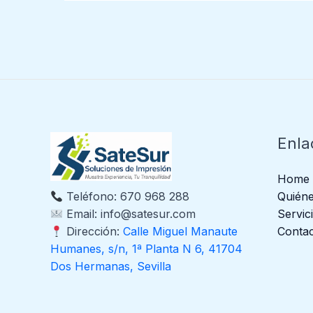
Enla
Home
Quién
Teléfono: 670 968 288
Servic
Email: info@satesur.com
Conta
Dirección:
Calle Miguel Manaute
Humanes, s/n, 1ª Planta N 6, 41704
Dos Hermanas, Sevilla