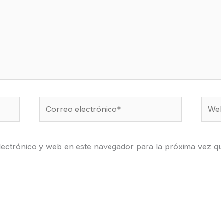
Correo
Web
electrónico*
ectrónico y web en este navegador para la próxima vez q