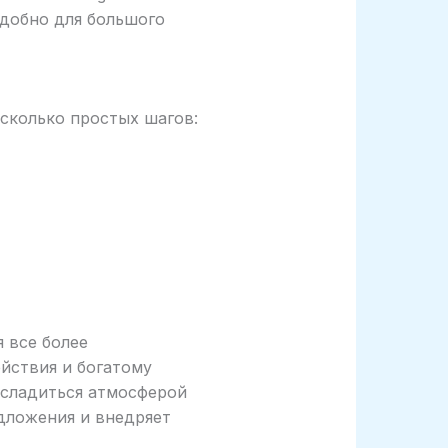
удобно для большого
сколько простых шагов:
 все более
йствия и богатому
асладиться атмосферой
едложения и внедряет