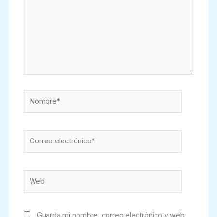
Nombre*
Correo
electrónico*
Web
Guarda mi nombre, correo electrónico y web