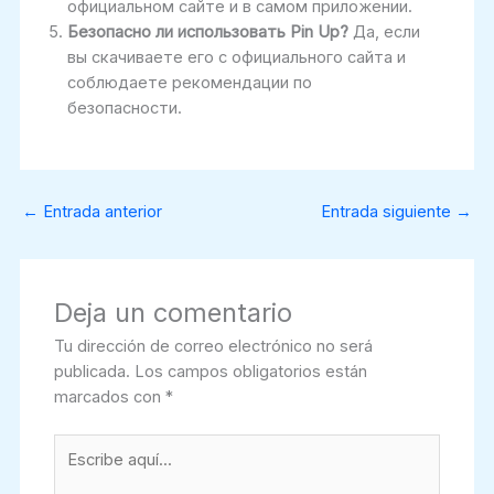
официальном сайте и в самом приложении.
Безопасно ли использовать Pin Up?
Да, если
вы скачиваете его с официального сайта и
соблюдаете рекомендации по
безопасности.
←
Entrada anterior
Entrada siguiente
→
Deja un comentario
Tu dirección de correo electrónico no será
publicada.
Los campos obligatorios están
marcados con
*
Escribe
aquí...