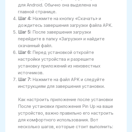
для Android. Обычно она выделена на
главной странице.
Шаг 4:
Нажмите на кнопку «Скачать» и
дождитесь завершения загрузки файла APK.
Шаг 5:
После завершения загрузки
перейдите в папку «Загрузки» и найдите
скачанный файл.
Шаг 6:
Перед установкой откройте
настройки устройства и разрешите
установку приложений из неизвестных
источников.
Шаг 7:
Нажмите на файл APK и следуйте
инструкциям для завершения установки.
Как настроить приложение после установки
После установки приложения Pin Up на ваше
устройство, важно правильно его настроить
для комфортного использования. Вот
несколько шагов, которые стоит выполнить: