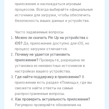
приложение и наслаждаться игровым
процессом. Всегда выбирайте официальные
источники для загрузки, чтобы обеспечить
безопасность ваших данных и устройства.
Часто задаваемые вопросы
Можно ли скачать Pin Up на устройства с
iOS?
Да, приложение доступно для iOS, но
процесс загрузки отличается.
Почему не удается установить
приложение?
Проверьте, разрешена ли
установка из неизвестных источников в
настройках вашего устройства.
Где найти поддержку в приложении?
В
приложении есть раздел «Помощь», где вы
сможете найти ответы на самые
распространенные вопросы.
Как проверить актуальность приложения?
Регулярно проверяйте обновления на