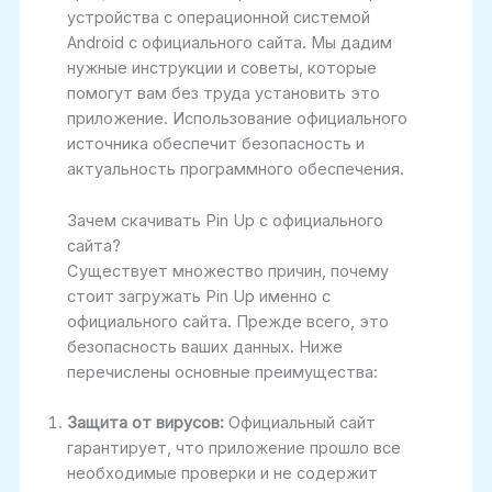
устройства с операционной системой
Android с официального сайта. Мы дадим
нужные инструкции и советы, которые
помогут вам без труда установить это
приложение. Использование официального
источника обеспечит безопасность и
актуальность программного обеспечения.
Зачем скачивать Pin Up с официального
сайта?
Существует множество причин, почему
стоит загружать Pin Up именно с
официального сайта. Прежде всего, это
безопасность ваших данных. Ниже
перечислены основные преимущества:
Защита от вирусов:
Официальный сайт
гарантирует, что приложение прошло все
необходимые проверки и не содержит