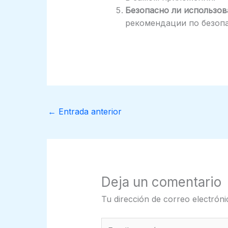
Безопасно ли использов
рекомендации по безопа
←
Entrada anterior
Deja un comentario
Tu dirección de correo electróni
Escribe