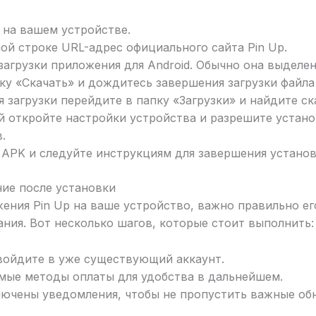
 на вашем устройстве.
ой строке URL-адрес официального сайта Pin Up.
агрузки приложения для Android. Обычно она выделен
у «Скачать» и дождитесь завершения загрузки файла
 загрузки перейдите в папку «Загрузки» и найдите ск
 откройте настройки устройства и разрешите устано
.
APK и следуйте инструкциям для завершения установ
ие после установки
ения Pin Up на ваше устройство, важно правильно ег
ния. Вот несколько шагов, которые стоит выполнить:
войдите в уже существующий аккаунт.
мые методы оплаты для удобства в дальнейшем.
ключены уведомления, чтобы не пропустить важные об