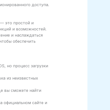
ционированного доступа.
 — это простой и
нкций и возможностей.
жение и наслаждаться
 чтобы обеспечить
OS, но процесс загрузки
ка из неизвестных
де вы сможете найти
на официальном сайте и