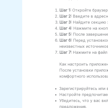
Шаг 1:
Откройте браузер
Шаг 2:
Введите в адресн
Шаг 3:
Найдите секцию з
Шаг 4:
Нажмите на кнопк
Шаг 5:
После завершения
Шаг 6:
Перед установкой
неизвестных источников
Шаг 7:
Нажмите на файл 
Как настроить приложен
После установки прилож
комфортного использова
Зарегистрируйтесь или 
Настройте предпочитае
Убедитесь, что у вас в
предложения.