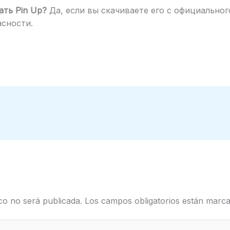
ать Pin Up?
Да, если вы скачиваете его с официальног
сности.
co no será publicada.
Los campos obligatorios están mar