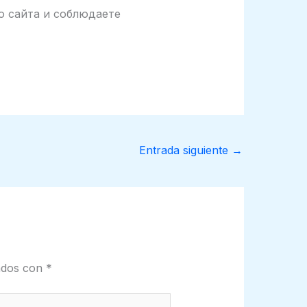
о сайта и соблюдаете
Entrada siguiente
→
cados con
*