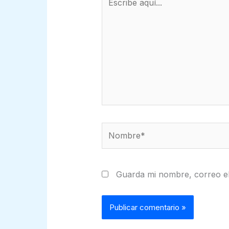
aquí...
Nombre*
Guarda mi nombre, correo el