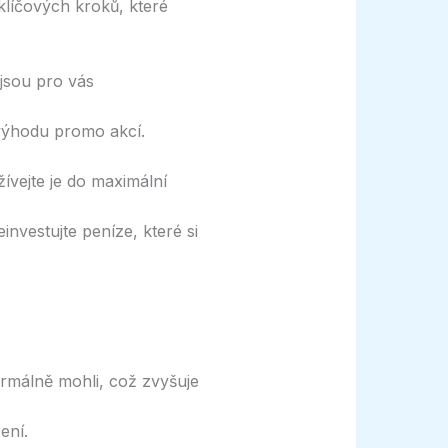
 klíčových kroků, které
jsou pro vás
 výhodu promo akcí.
vejte je do maximální
nvestujte peníze, které si
rmálně mohli, což zvyšuje
ení.