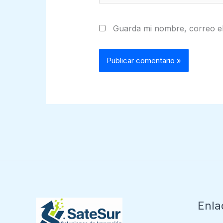
Guarda mi nombre, correo el
Enla