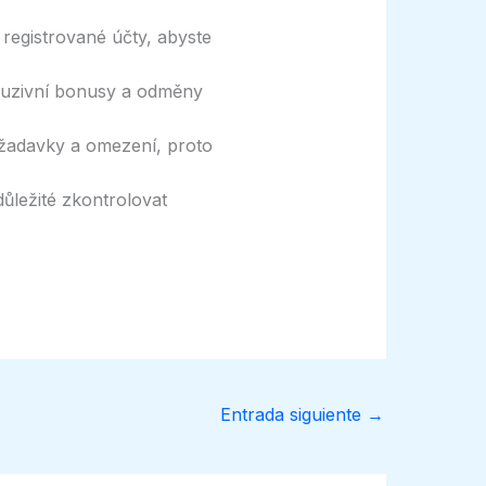
registrované účty, abyste
luzivní bonusy a odměny
žadavky a omezení, proto
ůležité zkontrolovat
Entrada siguiente
→