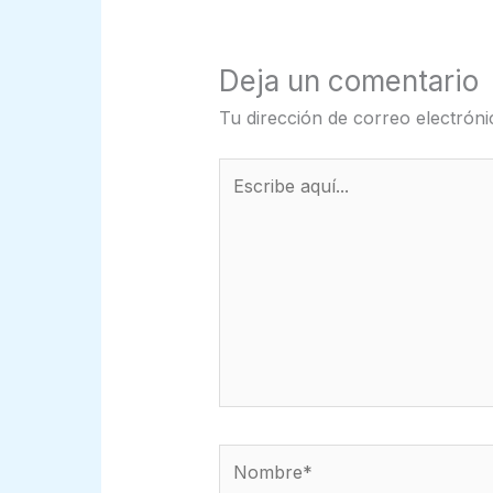
Deja un comentario
Tu dirección de correo electróni
Escribe
aquí...
Nombre*