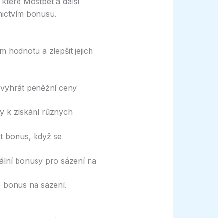
které Mostbet a další
dnictvím bonusu.
 hodnotu a zlepšit jejich
 vyhrát peněžní ceny
y k získání různých
at bonus, když se
ální bonusy pro sázení na
o bonus na sázení.