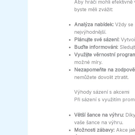
Aby hráči mohli efektivně v
byste měli zvážit:
Analýza nabídek:
Vždy se 
nejvýhodnější.
Plánujte své sázení:
Vytvoř
Buďte informováni:
Sledujt
Využijte věrnostní progra
možné míry.
Nezapomeňte na zodpověd
nemůžete dovolit ztratit.
Výhody sázení s akcemi
Při sázení s využitím prom
Větší šance na výhru:
Díky
vaše šance na výhru.
Možnosti zábavy:
Akce jak