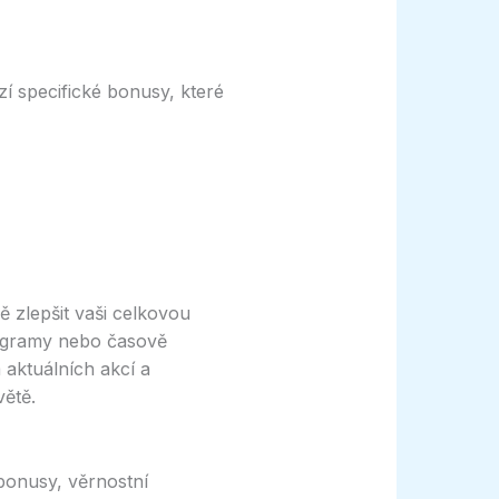
í specifické bonusy, které
zlepšit vaši celkovou
rogramy nebo časově
 aktuálních akcí a
ětě.
bonusy, věrnostní