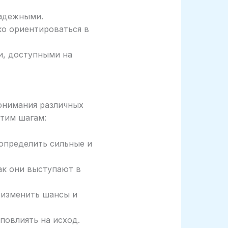
надежными.
ко ориентироваться в
и, доступными на
понимания различных
этим шагам:
определить сильные и
ак они выступают в
 изменить шансы и
повлиять на исход.