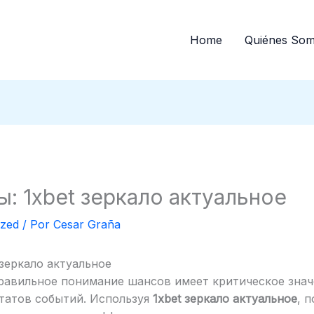
Home
Quiénes So
: 1xbet зеркало актуальное
ized
/ Por
Cesar Graña
 зеркало актуальное
равильное понимание шансов имеет критическое знач
татов событий. Используя
1xbet зеркало актуальное
, 