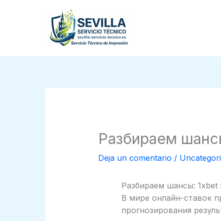
Ir
al
contenido
Разбираем шансы
Deja un comentario
/
Uncategor
Разбираем шансы: 1xbet
В мире онлайн-ставок п
прогнозирования резуль