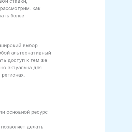
вои ставки,
 рассмотрим, как
лать более
я широкий выбор
собой альтернативный
ть доступ к тем же
но актуальна для
 регионах.
сли основной ресурс
позволяет делать