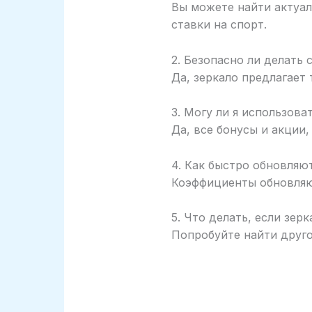
Вы можете найти актуал
ставки на спорт.
2. Безопасно ли делать 
Да, зеркало предлагает 
3. Могу ли я использова
Да, все бонусы и акции,
4. Как быстро обновляю
Коэффициенты обновляют
5. Что делать, если зер
Попробуйте найти друго