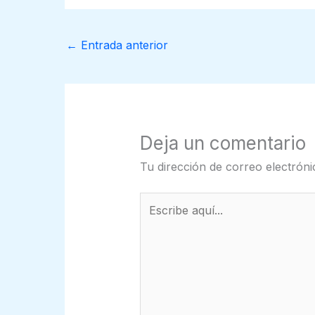
←
Entrada anterior
Deja un comentario
Tu dirección de correo electróni
Escribe
aquí...