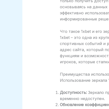
только получить доступ
основываясь на данных 
эффективно использоват
информированные реше
Что такое 1xbet и его зе
1xbet – это одна из кр
спортивных событий и р
адрес сайта, который п
функциям и возможностя
игроков, которые сталк
Преимущества использов
Использование зеркала 
Доступность:
Зеркало пр
временно недоступен.
Обновление коэффициен