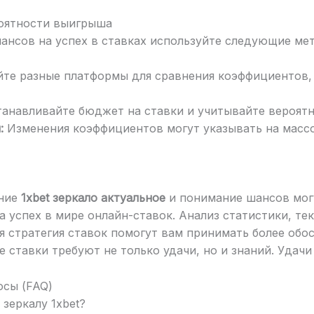
оятности выигрыша
ансов на успех в ставках используйте следующие ме
те разные платформы для сравнения коэффициентов, 
анавливайте бюджет на ставки и учитывайте вероят
:
Изменения коэффициентов могут указывать на массо
ание
1xbet зеркало актуальное
и понимание шансов мог
 успех в мире онлайн-ставок. Анализ статистики, те
ая стратегия ставок помогут вам принимать более об
 ставки требуют не только удачи, но и знаний. Удачи
осы (FAQ)
 зеркалу 1xbet?