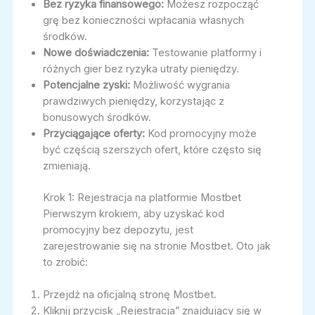
Bez ryzyka finansowego:
Możesz rozpocząć
grę bez konieczności wpłacania własnych
środków.
Nowe doświadczenia:
Testowanie platformy i
różnych gier bez ryzyka utraty pieniędzy.
Potencjalne zyski:
Możliwość wygrania
prawdziwych pieniędzy, korzystając z
bonusowych środków.
Przyciągające oferty:
Kod promocyjny może
być częścią szerszych ofert, które często się
zmieniają.
Krok 1: Rejestracja na platformie Mostbet
Pierwszym krokiem, aby uzyskać kod
promocyjny bez depozytu, jest
zarejestrowanie się na stronie Mostbet. Oto jak
to zrobić:
Przejdź na oficjalną stronę Mostbet.
Kliknij przycisk „Rejestracja” znajdujący się w