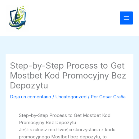
Ir
al
contenido
Step-by-Step Process to Get
Mostbet Kod Promocyjny Bez
Depozytu
Deja un comentario
/
Uncategorized
/ Por
Cesar Graña
Step-by-Step Process to Get Mostbet Kod
Promocyjny Bez Depozytu
Jeśli szukasz możliwości skorzystania z kodu
promocyjnego Mostbet bez depozytu, to