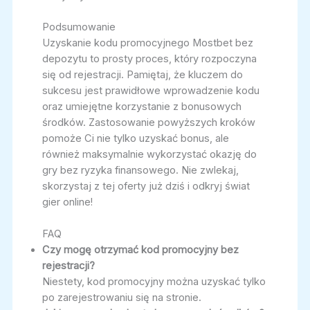
Podsumowanie
Uzyskanie kodu promocyjnego Mostbet bez
depozytu to prosty proces, który rozpoczyna
się od rejestracji. Pamiętaj, że kluczem do
sukcesu jest prawidłowe wprowadzenie kodu
oraz umiejętne korzystanie z bonusowych
środków. Zastosowanie powyższych kroków
pomoże Ci nie tylko uzyskać bonus, ale
również maksymalnie wykorzystać okazję do
gry bez ryzyka finansowego. Nie zwlekaj,
skorzystaj z tej oferty już dziś i odkryj świat
gier online!
FAQ
Czy mogę otrzymać kod promocyjny bez
rejestracji?
Niestety, kod promocyjny można uzyskać tylko
po zarejestrowaniu się na stronie.