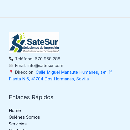
Teléfono: 670 968 288
Email: info@satesur.com
Dirección:
Calle Miguel Manaute Humanes, s/n, 1ª
Planta N 6, 41704 Dos Hermanas, Sevilla
Enlaces Rápidos
Home
Quiénes Somos
Servicios