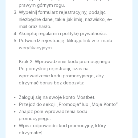
prawym górnym rogu.
Wypełnij formularz rejestracyjny, podając
niezbędne dane, takie jak imię, nazwisko, e-
mail oraz hasło.
Akceptuj regulamin i politykę prywatności.
Potwierdź rejestrację, klikając link w e-mailu
weryfikacyjnym.
Krok 2: Wprowadzenie kodu promocyjnego
Po pomyślnej rejestracji, czas na
wprowadzenie kodu promocyjnego, aby
otrzymać bonus bez depozytu:
Zaloguj się na swoje konto Mostbet.
Przejdź do sekcji „Promocje” lub „Moje Konto”.
Znajdź pole wprowadzenia kodu
promocyjnego.
Wpisz odpowiedni kod promocyjny, który
otrzymałeś.