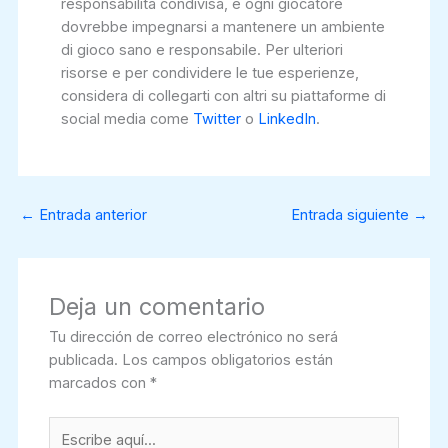
responsabilità condivisa, e ogni giocatore
dovrebbe impegnarsi a mantenere un ambiente
di gioco sano e responsabile. Per ulteriori
risorse e per condividere le tue esperienze,
considera di collegarti con altri su piattaforme di
social media come
Twitter
o
LinkedIn
.
←
Entrada anterior
Entrada siguiente
→
Deja un comentario
Tu dirección de correo electrónico no será
publicada.
Los campos obligatorios están
marcados con
*
Escribe