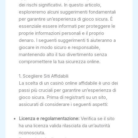
dei rischi significativi. In questo articolo,
esploreremo alcuni suggerimenti fondamentali
per garantire un’esperienza di gioco sicura. È
essenziale essere informati per proteggere le
proprie informazioni personali e il proprio
denaro. I seguenti suggerimenti ti aiuteranno a
giocare in modo sicuro e responsabile,
mantenendo alto il tuo divertimento senza
compromettere la tua sicurezza online.
1. Scegliere Siti Affidabili
La scelta di un casinò online affidabile è uno dei
passi più cruciali per garantire un’esperienza di
gioco sicura. Prima di registrarti su un sito,
assicurati di considerare i seguenti aspetti:
Licenza e regolamentazione:
Verifica se il sito
ha una licenza valida rilasciata da un’autorità
riconosciuta.