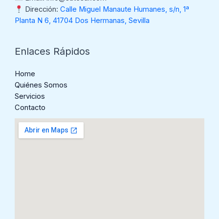
Dirección:
Calle Miguel Manaute Humanes, s/n, 1ª
Planta N 6, 41704 Dos Hermanas, Sevilla
Enlaces Rápidos
Home
Quiénes Somos
Servicios
Contacto