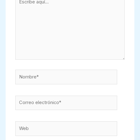
aquí...
Nombre*
Correo
electrónico*
Web