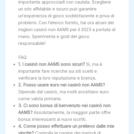
importante approcciarli con cautela. Scegliere
un sito affidabile e sicuro può garantire
un’esperienza di gioco soddisfacente e priva di
problemi. Con l’elenco fornito, hai ora alcuni dei
migliori casinò non AAMS per il 2023 a portata di
mano. Sperimenta e godi del gioco
responsabile!
FAQ
1. I casinò non AAMS sono sicuri?
Sì, ma è
importante fare ricerche sui siti scelti e
verificare la loro reputazione e licenza.
2. Posso usare euro nei casinò non AAMS?
Dipende dal casinò, ma molti accettano euro
come valuta primaria.
3. Ci sono bonus di benvenuto nei casinò non
AAMS?
Assolutamente, la maggior parte offre
bonus interessanti ai nuovi iscritti.
4. Come posso effettuare un prelievo dalle mie
vincite?
Controlla le pagine dei metodi di