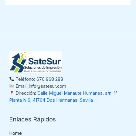
Teléfono: 670 968 288
Email: info@satesur.com
Dirección:
Calle Miguel Manaute Humanes, s/n, 1ª
Planta N 6, 41704 Dos Hermanas, Sevilla
Enlaces Rápidos
Home