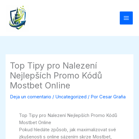
Ir
al
contenido
Top Tipy pro Nalezení
Nejlepších Promo Kódů
Mostbet Online
Deja un comentario
/
Uncategorized
/ Por
Cesar Graña
Top Tipy pro Nalezení Nejlepších Promo Kódů
Mostbet Online
Pokud hledáte způsob, jak maximalizovat své
zkušenosti s online sázením skrze Mostbet,