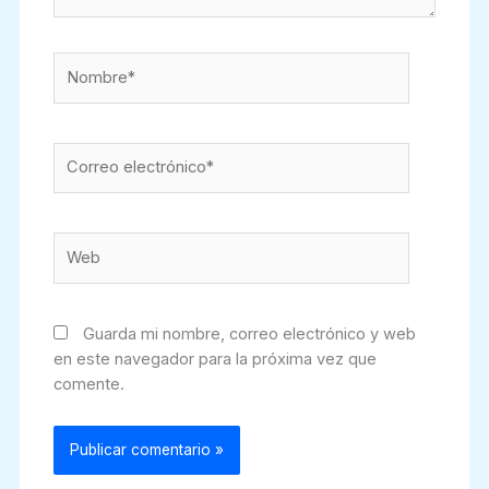
Nombre*
Correo
electrónico*
Web
Guarda mi nombre, correo electrónico y web
en este navegador para la próxima vez que
comente.