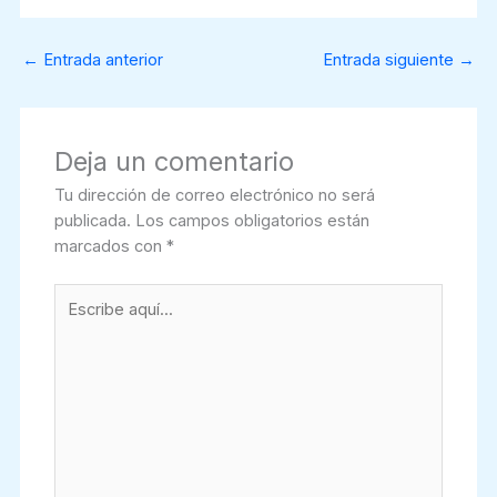
←
Entrada anterior
Entrada siguiente
→
Deja un comentario
Tu dirección de correo electrónico no será
publicada.
Los campos obligatorios están
marcados con
*
Escribe
aquí...