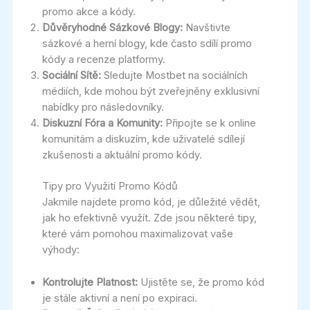
promo akce a kódy.
Důvěryhodné Sázkové Blogy:
Navštivte
sázkové a herní blogy, kde často sdílí promo
kódy a recenze platformy.
Sociální Sítě:
Sledujte Mostbet na sociálních
médiích, kde mohou být zveřejněny exklusivní
nabídky pro následovníky.
Diskuzní Fóra a Komunity:
Připojte se k online
komunitám a diskuzím, kde uživatelé sdílejí
zkušenosti a aktuální promo kódy.
Tipy pro Využití Promo Kódů
Jakmile najdete promo kód, je důležité vědět,
jak ho efektivně využít. Zde jsou některé tipy,
které vám pomohou maximalizovat vaše
výhody:
Kontrolujte Platnost:
Ujistěte se, že promo kód
je stále aktivní a není po expiraci.