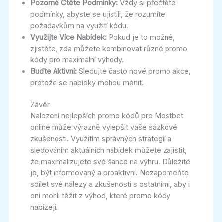
Pozorně Čtěte Podmínky:
Vždy si přečtěte
podmínky, abyste se ujistili, že rozumíte
požadavkům na využití kódu.
Využijte Více Nabídek:
Pokud je to možné,
zjistěte, zda můžete kombinovat různé promo
kódy pro maximální výhody.
Buďte Aktivní:
Sledujte často nové promo akce,
protože se nabídky mohou měnit.
Závěr
Nalezení nejlepších promo kódů pro Mostbet
online může výrazně vylepšit vaše sázkové
zkušenosti. Využitím správných strategií a
sledováním aktuálních nabídek můžete zajistit,
že maximalizujete své šance na výhru. Důležité
je, být informovaný a proaktivní. Nezapomeňte
sdílet své nálezy a zkušenosti s ostatními, aby i
oni mohli těžit z výhod, které promo kódy
nabízejí.