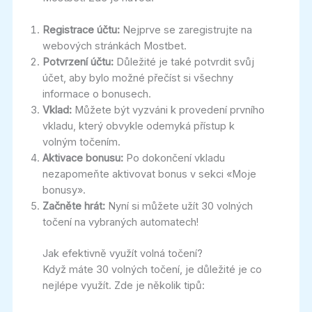
Registrace účtu:
Nejprve se zaregistrujte na
webových stránkách Mostbet.
Potvrzení účtu:
Důležité je také potvrdit svůj
účet, aby bylo možné přečíst si všechny
informace o bonusech.
Vklad:
Můžete být vyzváni k provedení prvního
vkladu, který obvykle odemyká přístup k
volným točením.
Aktivace bonusu:
Po dokončení vkladu
nezapomeňte aktivovat bonus v sekci «Moje
bonusy».
Začněte hrát:
Nyní si můžete užít 30 volných
točení na vybraných automatech!
Jak efektivně využít volná točení?
Když máte 30 volných točení, je důležité je co
nejlépe využít. Zde je několik tipů: