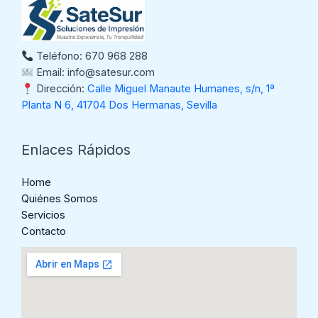
Teléfono: 670 968 288
Email: info@satesur.com
Dirección:
Calle Miguel Manaute Humanes, s/n, 1ª
Planta N 6, 41704 Dos Hermanas, Sevilla
Enlaces Rápidos
Home
Quiénes Somos
Servicios
Contacto