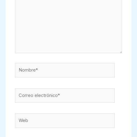
Nombre*
Correo
electrónico*
Web