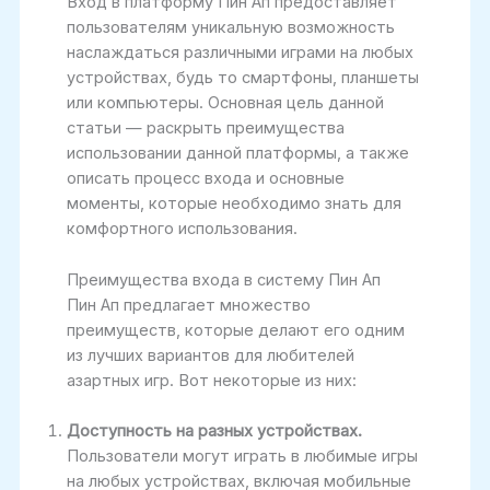
Вход в платформу Пин Ап предоставляет
пользователям уникальную возможность
наслаждаться различными играми на любых
устройствах, будь то смартфоны, планшеты
или компьютеры. Основная цель данной
статьи — раскрыть преимущества
использовании данной платформы, а также
описать процесс входа и основные
моменты, которые необходимо знать для
комфортного использования.
Преимущества входа в систему Пин Ап
Пин Ап предлагает множество
преимуществ, которые делают его одним
из лучших вариантов для любителей
азартных игр. Вот некоторые из них:
Доступность на разных устройствах.
Пользователи могут играть в любимые игры
на любых устройствах, включая мобильные