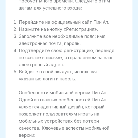
требует много времени. Следуйте этим
шагам для успешного входа:
Перейдите на официальный сайт Пин Ап.
Нажмите на кнопку «Регистрация».
Заполните все необходимые поля: имя,
электронная почта, пароль.
Подтвердите свою регистрацию, перейдя
по ссылке в письме, отправленном на ваш
электронный адрес.
Войдите в свой аккаунт, используя
указанные логин и пароль.
Особенности мобильной версии Пин Ап
Одной из главных особенностей Пин Ап
является адаптивный дизайн, который
позволяет пользователям играть на
мобильных устройствах без потери
качества. Ключевые аспекты мобильной
версии: