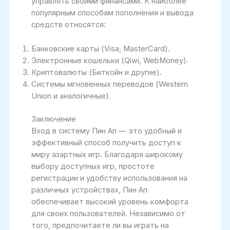
управлять своими финансами. К наиболее
популярным способам пополнения и вывода
средств относятся:
Банковские карты (Visa, MasterCard).
Электронные кошельки (Qiwi, WebMoney).
Криптовалюты (Биткойн и другие).
Системы мгновенных переводов (Western
Union и аналогичные).
Заключение
Вход в систему Пин Ап — это удобный и
эффективный способ получить доступ к
миру азартных игр. Благодаря широкому
выбору доступных игр, простоте
регистрации и удобству использования на
различных устройствах, Пин Ап
обеспечивает высокий уровень комфорта
для своих пользователей. Независимо от
того, предпочитаете ли вы играть на