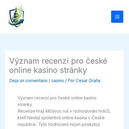
Ir
al
contenido
Význam recenzí pro české
online kasino stránky
Deja un comentario
/
casino
/ Por
Cesar Graña
Význam recenzí pro české online kasino
stránky
Recenze hrají klíčovou roli v rozhodování hráčů,
kteří hledají spolehlivá online kasina v České
republice. Tyto hodnocení nejen poskytují