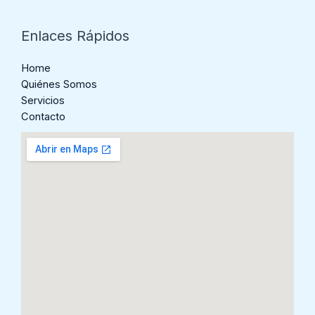
Enlaces Rápidos
Home
Quiénes Somos
Servicios
Contacto