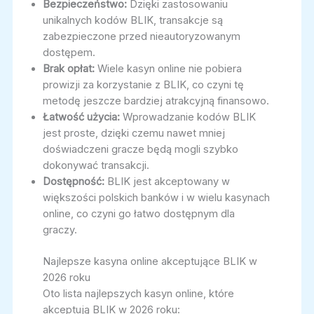
Bezpieczeństwo:
Dzięki zastosowaniu
unikalnych kodów BLIK, transakcje są
zabezpieczone przed nieautoryzowanym
dostępem.
Brak opłat:
Wiele kasyn online nie pobiera
prowizji za korzystanie z BLIK, co czyni tę
metodę jeszcze bardziej atrakcyjną finansowo.
Łatwość użycia:
Wprowadzanie kodów BLIK
jest proste, dzięki czemu nawet mniej
doświadczeni gracze będą mogli szybko
dokonywać transakcji.
Dostępność:
BLIK jest akceptowany w
większości polskich banków i w wielu kasynach
online, co czyni go łatwo dostępnym dla
graczy.
Najlepsze kasyna online akceptujące BLIK w
2026 roku
Oto lista najlepszych kasyn online, które
akceptują BLIK w 2026 roku: