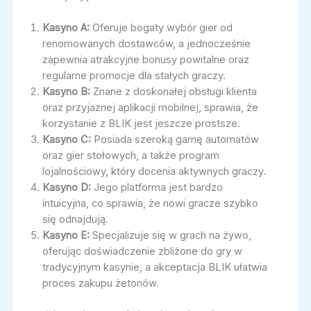
Kasyno A:
Oferuje bogaty wybór gier od
renomowanych dostawców, a jednocześnie
zapewnia atrakcyjne bonusy powitalne oraz
regularne promocje dla stałych graczy.
Kasyno B:
Znane z doskonałej obsługi klienta
oraz przyjaznej aplikacji mobilnej, sprawia, że
korzystanie z BLIK jest jeszcze prostsze.
Kasyno C:
Posiada szeroką gamę automatów
oraz gier stołowych, a także program
lojalnościowy, który docenia aktywnych graczy.
Kasyno D:
Jego platforma jest bardzo
intuicyjna, co sprawia, że nowi gracze szybko
się odnajdują.
Kasyno E:
Specjalizuje się w grach na żywo,
oferując doświadczenie zbliżone do gry w
tradycyjnym kasynie, a akceptacja BLIK ułatwia
proces zakupu żetonów.