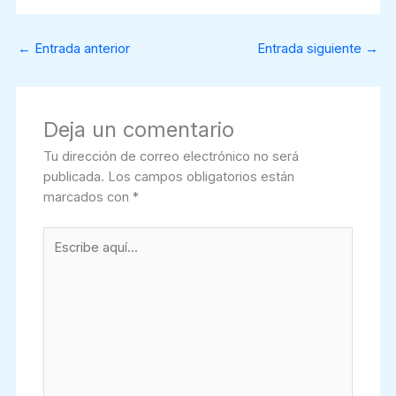
←
Entrada anterior
Entrada siguiente
→
Deja un comentario
Tu dirección de correo electrónico no será
publicada.
Los campos obligatorios están
marcados con
*
Escribe
aquí...