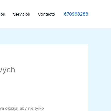
670968288
mos
Servicios
Contacto
wych
 okazja, aby nie tylko