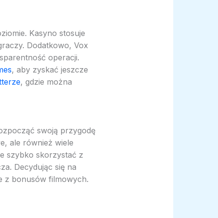
ziomie. Kasyno stosuje
graczy. Dodatkowo, Vox
sparentność operacji.
mes
, aby zyskać jeszcze
tterze
, gdzie można
rozpocząć swoją przygodę
e, ale również wiele
że szybko skorzystać z
za. Decydując się na
ce z bonusów filmowych.