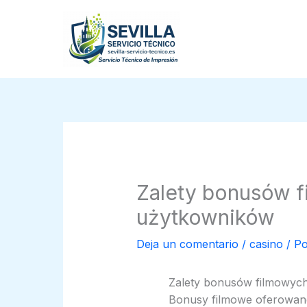
Ir
al
contenido
Zalety bonusów f
użytkowników
Deja un comentario
/
casino
/ P
Zalety bonusów filmowyc
Bonusy filmowe oferowane