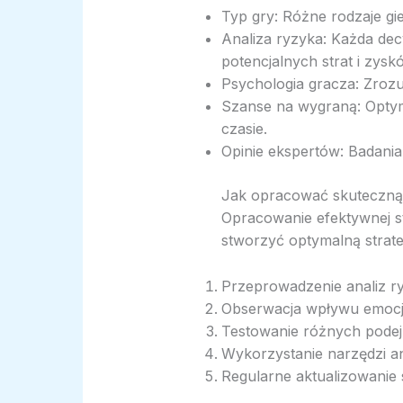
Typ gry: Różne rodzaje gi
Analiza ryzyka: Każda dec
potencjalnych strat i zysk
Psychologia gracza: Zrozu
Szanse na wygraną: Optym
czasie.
Opinie ekspertów: Badani
Jak opracować skuteczną 
Opracowanie efektywnej s
stworzyć optymalną strat
Przeprowadzenie analiz ry
Obserwacja wpływu emocji
Testowanie różnych pode
Wykorzystanie narzędzi a
Regularne aktualizowanie s