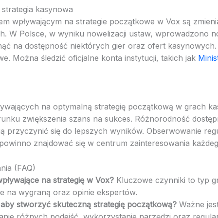
a strategia kasynowa
em wpływającym na strategie początkowe w Vox są zmieniaj
h. W Polsce, w wyniku nowelizacji ustaw, wprowadzono 
nąć na dostępność niektórych gier oraz ofert kasynowych. 
e. Można śledzić oficjalne konta instytucji, takich jak
Mini
wających na optymalną strategię początkową w grach ka
unku zwiększenia szans na sukces. Różnorodność dostępny
ą przyczynić się do lepszych wyników. Obserwowanie regu
powinno znajdować się w centrum zainteresowania każdeg
ania (FAQ)
wpływające na strategię w Vox?
Kluczowe czynniki to typ gr
e na wygraną oraz opinie ekspertów.
, aby stworzyć skuteczną strategię początkową?
Ważne jest
nie różnych podejść, wykorzystanie narzędzi oraz regularne