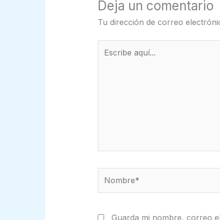
Deja un comentario
Tu dirección de correo electróni
Escribe
aquí...
Nombre*
Guarda mi nombre, correo el