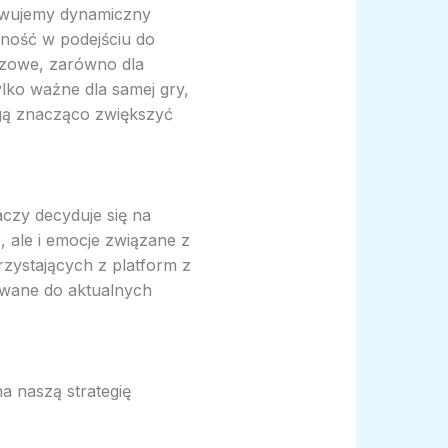
erwujemy dynamiczny
zność w podejściu do
uczowe, zarówno dla
ylko ważne dla samej gry,
ogą znacząco zwiększyć
czy decyduje się na
, ale i emocje związane z
rzystających z platform z
owane do aktualnych
a naszą strategię