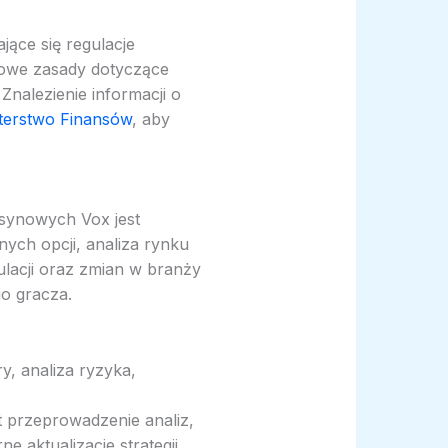
ące się regulacje
nowe zasady dotyczące
Znalezienie informacji o
sterstwo Finansów
, aby
synowych Vox jest
ch opcji, analiza rynku
lacji oraz zmian w branży
o gracza.
y, analiza ryzyka,
 przeprowadzenie analiz,
 aktualizacje strategii.