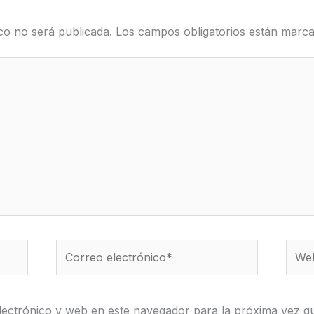
co no será publicada.
Los campos obligatorios están mar
Correo
Web
electrónico*
ectrónico y web en este navegador para la próxima vez q